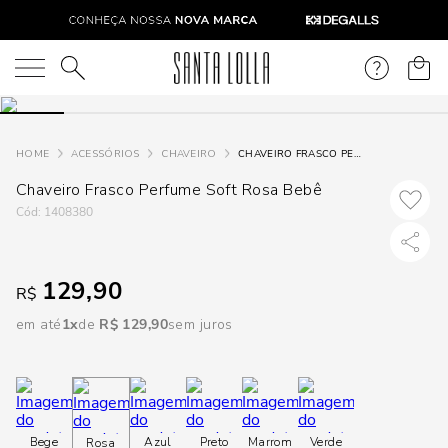
DISPON
EM
O que você está procurando?
e
ACESSÓRIOS
CHAVEIRO
CHAVEIRO FRASCO PERFUME SOFT ROSA BEBÊ
Chaveiro Frasco Perfume Soft Rosa Bebê
e
:
1408380
p
129,90
R$
Selecione
seu
em até
1
R$
129
,
90
sem juros
estado:
O
Usar
Bege
Azul
Preto
Marrom
Verde
Rosa