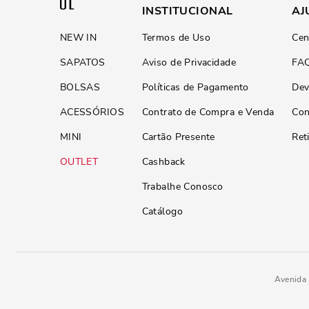
INSTITUCIONAL
AJ
NEW IN
Termos de Uso
Cen
SAPATOS
Aviso de Privacidade
FA
BOLSAS
Políticas de Pagamento
Dev
ACESSÓRIOS
Contrato de Compra e Venda
Con
MINI
Cartão Presente
Ret
OUTLET
Cashback
Trabalhe Conosco
Catálogo
Avenida 
Carteira material soft preto 2
R$
119
,
90