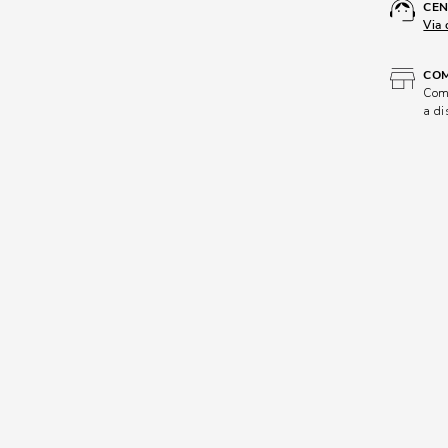
CEN
Via 
COM
Comp
a di