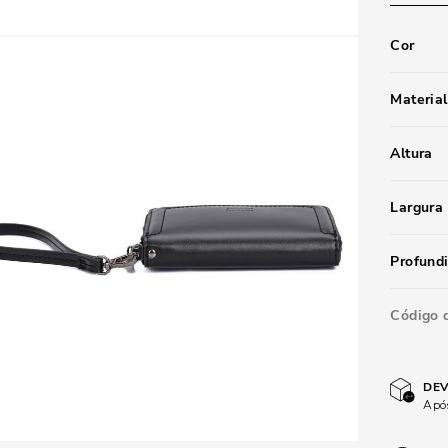
Cor
Material
Altura
Largura
Profund
Código 
DEV
Após