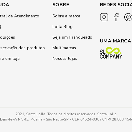
UDA
SOBRE
REDES SOCI
tral de Atendimento
Sobre a marca
Q
Lolla Blog
oluções
Seja um Franqueado
UMA MARCA
servação dos produtos
Multimarcas
ire em loja
Nossas lojas
2021, Santa Lolla, Todos os direitos reservados, Santa Lolla
Bem-Te-Vi N°: 43, Moema - São Paulo/SP - CEP 04524-030 / CNPJ 28.803.45
PC
COMPRAR AGOR
Tamanho
: