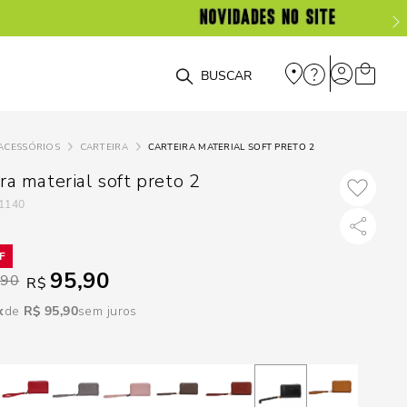
DISPON
EM
O que você está procurando?
e
ACESSÓRIOS
CARTEIRA
CARTEIRA MATERIAL SOFT PRETO 2
e
ra material soft preto 2
1140
p
Selecione seu
95,90
,90
R$
estado:
R$
95
,
90
sem juros
O
Usar
loca