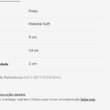
Preto
Material Soft
9 cm
14 cm
2 cm
idade
de Referência
0471.4B77.037B.00AA
OLUÇÃO GRÁTIS
 a entrega, você tem 10 dias para iniciar uma devolução
Saiba mais