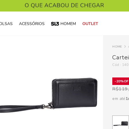
OLSAS
ACESSÓRIOS
HOMEM
OUTLET
Cartei
:
140
20%
R$
119
em até
1