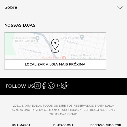
Sobre
NOSSAS LOJAS
FOLLOW US
2021, SANTA LOLLA, TODOS OS DIREITOS RESERVADOS, SANTA LOLLA
Avenida Bem-Te-Vi N°: 43, Moema - São Paulo/SP - CEP 04524-030 / CNPJ
28.803.454/0003-81
UMA MARCA
PLATAFORMA
DESENVOLVIDO POR