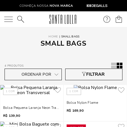
O que você está procurando?
SMALL BAGS
SMALL BAGS
4
PRODUTOS
1
COR
1
COR
Bolsa Nylon Flame
Bolsa Pequena Laranja Neon Transversal
R$
169,90
R$
139,90