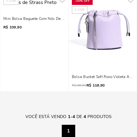
1
COR
-
30%
OFF
1
COR
Mini Bolsa Baguete Com Nós De Strass Preto
R$
339,90
Bolsa Bucket Soft Roxo Violeta Alça 
R$
118,90
R$
169,90
VOCÊ ESTÁ VENDO
1
-
4
DE
4
PRODUTOS
1