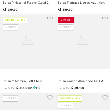
Bolsa P Material Floater Cloud 2
Bolsa Tramado Listras Azul Navy Al
R$
299,90
R$
159,90
10
% OFF no Pix
-
20%
OFF
6
CORES
2
CORES
Bolsa M Material Soft Cloud
Bolsa Grande Atoalhado Azul Alça
R$
314,91
no
Pix
R$
399,90
R$
349,90
R$
499,90
6
CORES
10
% OFF no Pix
4
CORES