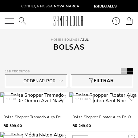
O que você está procurando?
BOLSAS
AZUL
BOLSAS
138
PRODUTOS
1
COR
17
CORES
Bolsa Shopper Tramado Alça De Ombro Azul Navy
Bolsa Shopper Floater Alça De Ombr
R$
399,90
R$
249,90