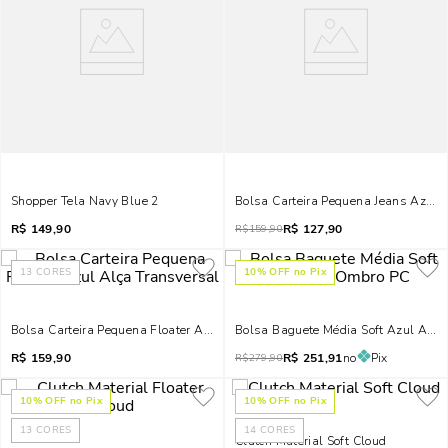
Shopper Tela Navy Blue 2
Bolsa Carteira Pequena Jeans Azul 
R$
149,90
R$
127,90
R$
159,90
13
CORES
10
% OFF no Pix
Bolsa Carteira Pequena Floater Azul Alça Transversal
Bolsa Baguete Média Soft Azul Alç
R$
159,90
R$
251,91
no
Pix
R$
279,90
10
% OFF no Pix
10
% OFF no Pix
13
CORES
14
CORES
Clutch Material Soft Cloud