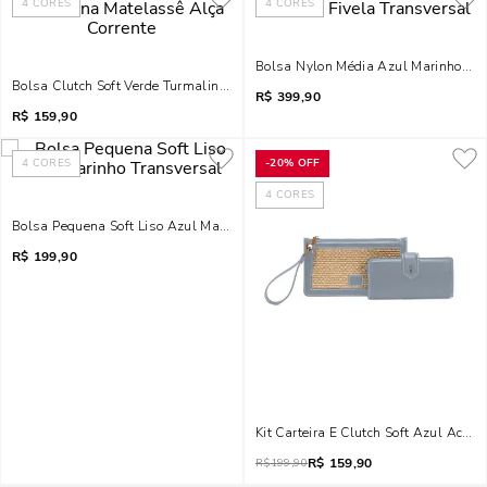
4
CORES
4
CORES
Bolsa Nylon Média Azul Marinho Fiv
Bolsa Clutch Soft Verde Turmalina Matelassê Alça Corrente
R$
399,90
R$
159,90
4
CORES
-
20%
OFF
4
CORES
Bolsa Pequena Soft Liso Azul Marinho Transversal
R$
199,90
Kit Carteira E Clutch Soft Azul Acqua
R$
159,90
R$
199,90