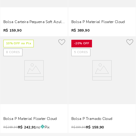
Bolsa Carteira Pequena Soft Azul Cloud Alça Transversal
Bolsa P Material Floater Cloud
R$
159,90
R$
389,90
10
% OFF no Pix
-
20%
OFF
8
CORES
5
CORES
Bolsa P Material Floater Cloud
Bolsa P Tramado Cloud
R$
242,91
no
Pix
R$
159,90
R$
269,90
R$
199,90