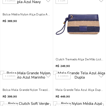
3
CORES
1
COR
Bolsa Média Nylon Alça Dupla Azul Navy
R$
369,90
Clutch Tramado Alça De Mão Listras
R$
249,90
3
CORES
3
CORES
Bolsa Mala Grande Nylon Tiracolo Azul Marinho
Mala Grande Tela Azul Alça Dupla
R$
399,90
R$
449,90