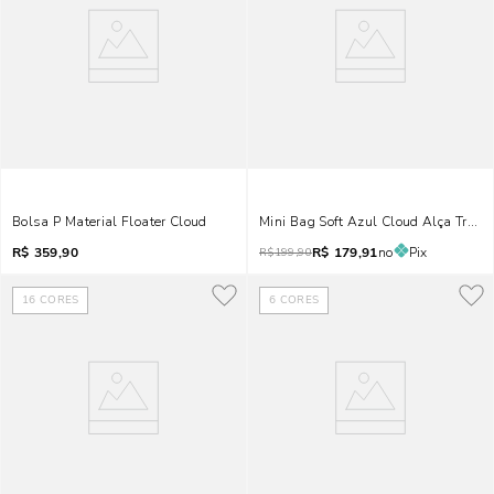
Bolsa P Material Floater Cloud
Mini Bag Soft Azul Cloud Alça Trans
R$
359,90
R$
179,91
no
Pix
R$
199,90
16
CORES
6
CORES