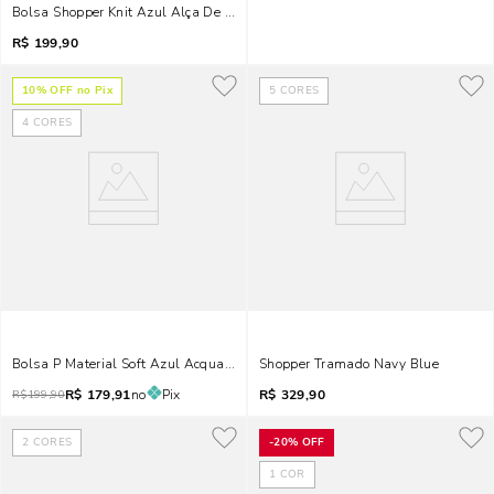
Bolsa Shopper Knit Azul Alça De Ombro
R$
199,90
10
% OFF no Pix
5
CORES
4
CORES
Bolsa P Material Soft Azul Acqua 2
Shopper Tramado Navy Blue
R$
179,91
no
Pix
R$
329,90
R$
199,90
2
CORES
-
20%
OFF
1
COR