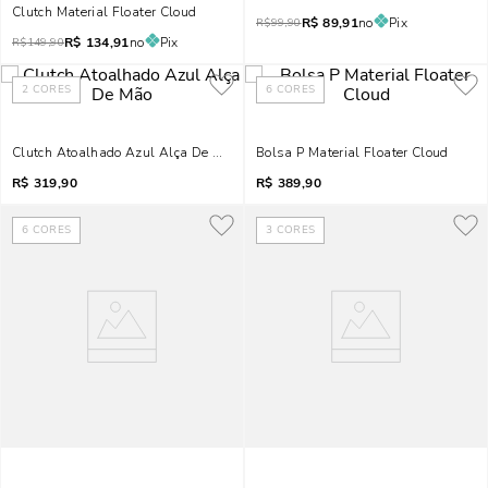
Clutch Material Floater Cloud
R$
89,91
no
Pix
R$
99,90
R$
134,91
no
Pix
R$
149,90
2
CORES
6
CORES
Clutch Atoalhado Azul Alça De Mão
Bolsa P Material Floater Cloud
R$
319,90
R$
389,90
6
CORES
3
CORES