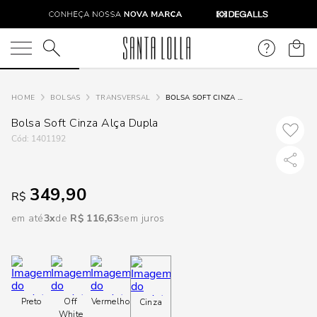
DISPON
EM
O que você está procurando?
e
BOLSAS
TRANSVERSAL
BOLSA SOFT CINZA ALÇA DUPLA
Bolsa Soft Cinza Alça Dupla
e
:
1401192
p
349,90
R$
Selecione seu
em até
3
R$
116
,
63
sem juros
estado:
O
Usar
Preto
Off
Vermelho
Cinza
loca
White