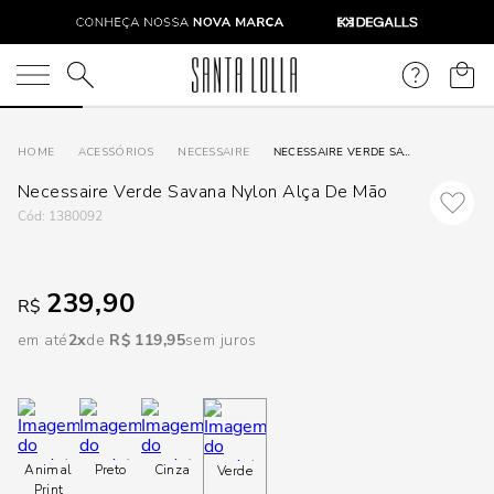
DISPON
EM
O que você está procurando?
e
ACESSÓRIOS
NECESSAIRE
NECESSAIRE VERDE SAVANA NYLON ALÇA DE MÃO
Necessaire Verde Savana Nylon Alça De Mão
e
:
1380092
p
239,90
R$
Selecione
em até
2
R$
119
,
95
sem juros
seu
estado:
O
Animal
Preto
Cinza
Verde
Usar
Print