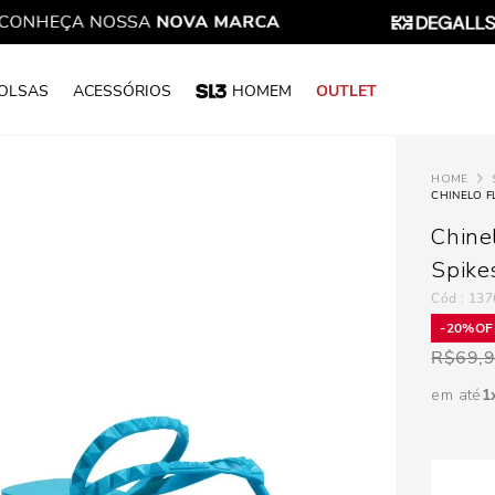
OLSAS
ACESSÓRIOS
HOMEM
OUTLET
Chine
Spike
:
137
20%
R$
69,
em até
1