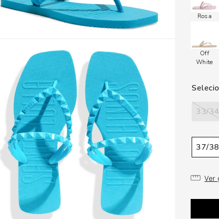
Rosa
Off
White
33/3
37/3
Ver