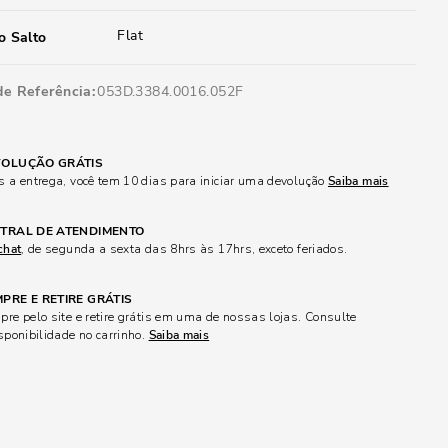
Flat
o Salto
de Referência
053D.3384.0016.052F
OLUÇÃO GRÁTIS
 a entrega, você tem 10 dias para iniciar uma devolução
Saiba mais
TRAL DE ATENDIMENTO
chat
, de segunda a sexta das 8hrs às 17hrs, exceto feriados.
PRE E RETIRE GRÁTIS
re pelo site e retire grátis em uma de nossas lojas. Consulte
sponibilidade no carrinho.
Saiba mais