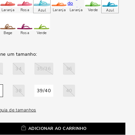
a
Laranja
Rosa
Laranja
Laranja
Verde
Azul
Azul
Bege
Rosa
Verde
4
34
35/36
36
8
38
39/40
40
 guia de tamanhos
ADICIONAR AO CARRINHO