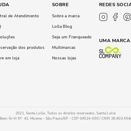
UDA
SOBRE
REDES SOCI
tral de Atendimento
Sobre a marca
Q
Lolla Blog
oluções
Seja um Franqueado
UMA MARCA
servação dos produtos
Multimarcas
ire em loja
Nossas lojas
2021, Santa Lolla, Todos os direitos reservados, Santa Lolla
Bem-Te-Vi N°: 43, Moema - São Paulo/SP - CEP 04524-030 / CNPJ 28.803.45
Chinelo Flilp Flop Borracha Bico Quadrado Spikes Azul Neon
37/38
COMPRAR AGO
Tamanho
: