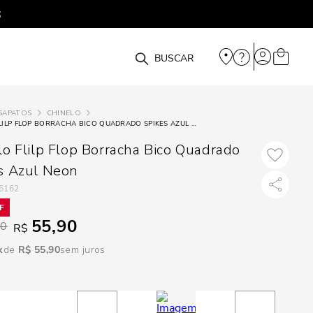
DISPON
EM
O que você está procurando?
e
SAPATOS
CHINELO
CHINELO FLILP FLOP BORRACHA BICO QUADRADO SPIKES AZUL NEON
e
lo Flilp Flop Borracha Bico Quadrado
p
s Azul Neon
6162
Selecione seu
55,90
estado:
90
R$
R$
55
,
90
sem juros
O
Usar
loca