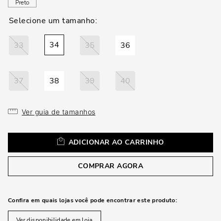
loca
Preto
a
34
33
35
36
37
38
39
40
Ver guia de tamanhos
ADICIONAR AO CARRINHO
COMPRAR AGORA
Confira em quais lojas você pode encontrar este produto:
Ver disponibilidade em loja