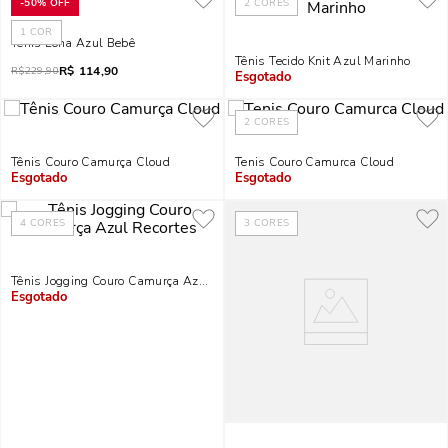
-
50%
OFF
2
CORES
1
COR
Tênis Lona Azul Bebê
Tênis Tecido Knit Azul Marinho
R$
114,90
R$
229,90
Indisponível
2
CORES
Tênis Couro Camurça Cloud
Tenis Couro Camurca Cloud
Indisponível
Indisponível
4
CORES
3
CORES
Tênis Jogging Couro Camurça Azul Recortes
Indisponível