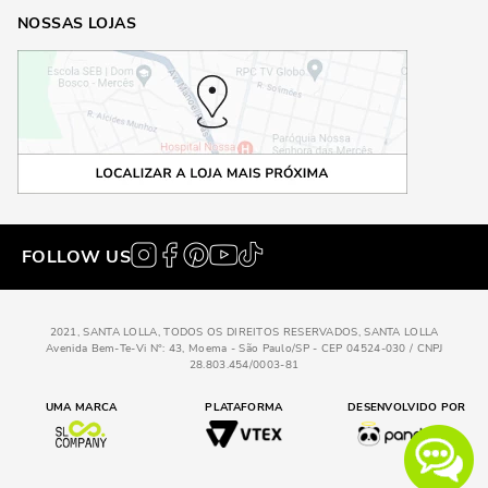
NOSSAS LOJAS
FOLLOW US
2021, SANTA LOLLA, TODOS OS DIREITOS RESERVADOS, SANTA LOLLA
Avenida Bem-Te-Vi N°: 43, Moema - São Paulo/SP - CEP 04524-030 / CNPJ
28.803.454/0003-81
UMA MARCA
PLATAFORMA
DESENVOLVIDO POR