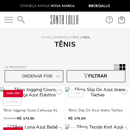
O que você está procurando?
SAPATOS
TÊNIS
AZUL
TÊNIS
12
PRODUTOS
-
50%
OFF
1
COR
4
CORES
Tênis Jogging Couro Camurça Azul Elástico
Tênis Slip On Azul Jeans Tachas
R$
174,90
R$
179,90
R$
349,90