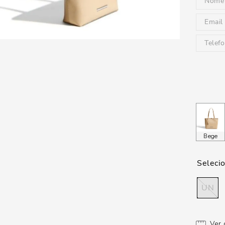
Bege
UN
Ver 