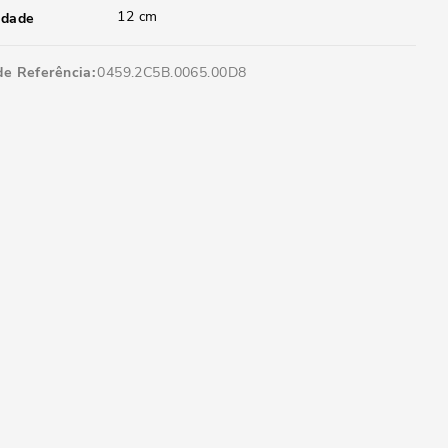
12 cm
idade
de Referência
0459.2C5B.0065.00D8