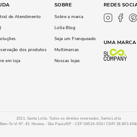
UDA
SOBRE
REDES SOCI
tral de Atendimento
Sobre a marca
Q
Lolla Blog
oluções
Seja um Franqueado
UMA MARCA
servação dos produtos
Multimarcas
ire em loja
Nossas lojas
2021, Santa Lolla, Todos os direitos reservados, Santa Lolla
Bem-Te-Vi N°: 43, Moema - São Paulo/SP - CEP 04524-030 / CNPJ 28.803.45