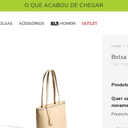
OLSAS
ACESSÓRIOS
HOMEM
OUTLET
Bolsa
:
129
Produto
Quer sa
novame
Preencha