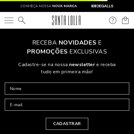
O que você está procurando?
OOPS!
Não Encontramos Nenhum Resultado Para "
scarpin-couro-
preto-salto-taca-baixo
"
O Que Eu Faço?
Verifique Os Termos Utilizados
Tente Utilizar Uma Palavra Única
Utilize Termos Genéricos Na Busca
Procure Utilizar Sinônimos Ao Termo Desejado
PARA VOCÊ