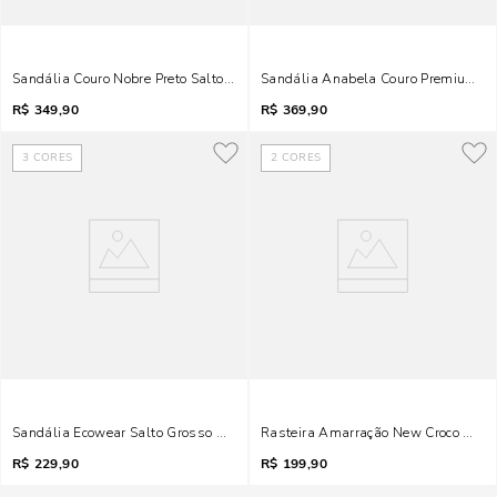
Sandália Couro Nobre Preto Salto Alto Geométrico
Sandália Anabela Couro Premium Bi
R$
349,90
R$
369,90
3
CORES
2
CORES
Sandália Ecowear Salto Grosso Amarelo Ankle Strap
Rasteira Amarração New Croco Marr
R$
229,90
R$
199,90