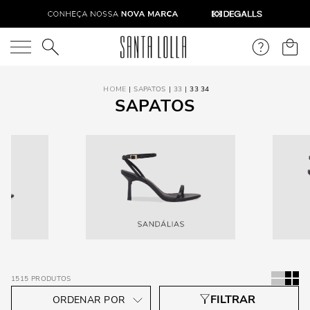
O que você está procurando?
SAPATOS
33
33 34
SAPATOS
1515
PRODUTOS