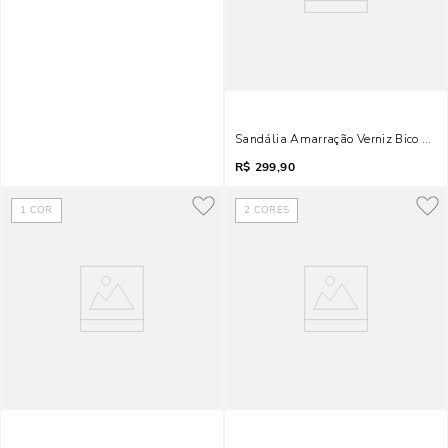
Sandália Amarração Verniz Bico Folh
R$
299,90
1
COR
2
CORES