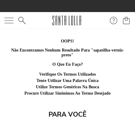
O que você está procurando?
OOPS!
Não Encontramos Nenhum Resultado Para "
sapatilha-verniz-
preto
"
O Que Eu Faço?
Verifique Os Termos Utilizados
Tente Utilizar Uma Palavra Única
Utilize Termos Genéricos Na Busca
Procure Utilizar Sinônimos Ao Termo Desejado
PARA VOCÊ