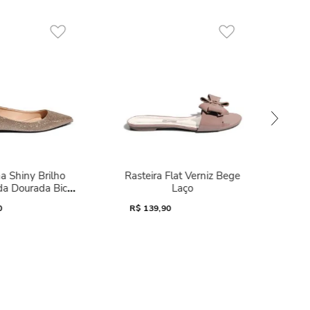
a Shiny Brilho
Rasteira Flat Verniz Bege
da Dourada Bico
Laço
Fino
0
R$
139,90