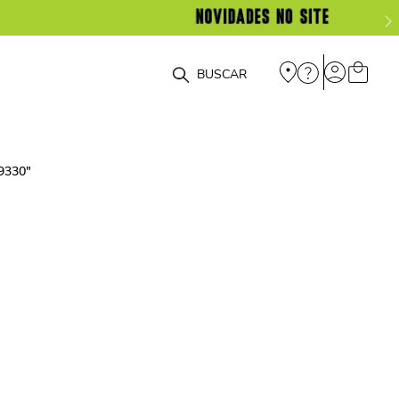
O que você está procurando?
-9330
"