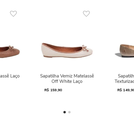
lassê Laço
Sapatilha Verniz Matelassê
Sapatilh
Off White Laço
Texturiza
R$
159,90
R$
149,9