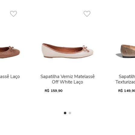
lassê Laço
Sapatilha Verniz Matelassê
Sapatilh
Off White Laço
Texturiza
R$
159,90
R$
149,9