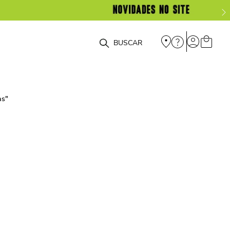
O que você está procurando?
as
"