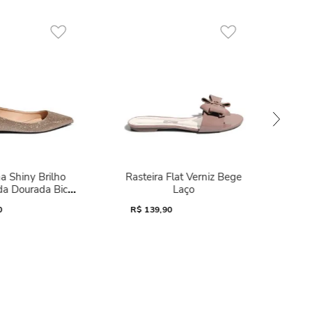
a Shiny Brilho
Rasteira Flat Verniz Bege
da Dourada Bico
Laço
Fino
0
R$
139,90