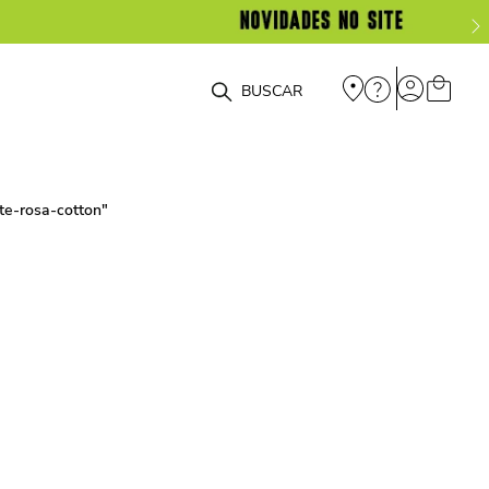
O que você está procurando?
te-rosa-cotton
"