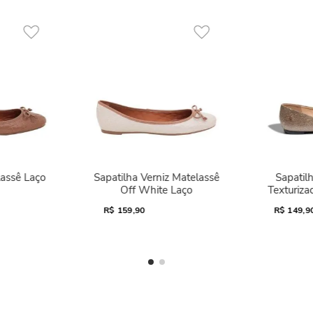
lassê Laço
Sapatilha Verniz Matelassê
Sapatilh
Off White Laço
Texturiza
R$
159,90
R$
149,9