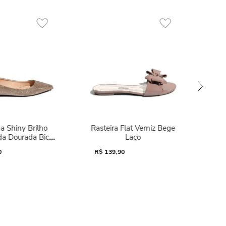
a Shiny Brilho
Rasteira Flat Verniz Bege
da Dourada Bico
Laço
Fino
0
R$
139,90