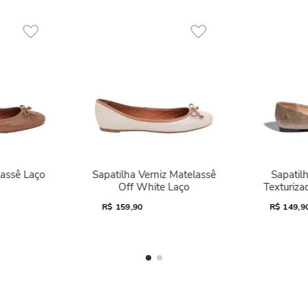
lassê Laço
Sapatilha Verniz Matelassê
Sapatilh
Off White Laço
Texturiza
R$
159,90
R$
149,9