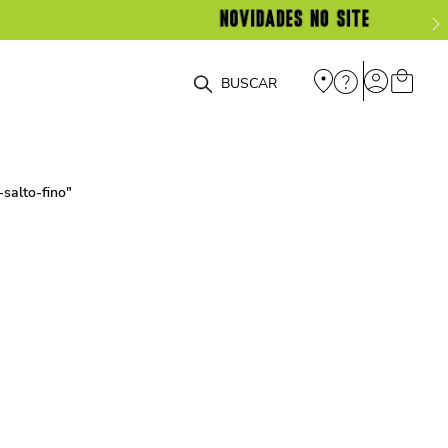
O que você está procurando?
salto-fino
"