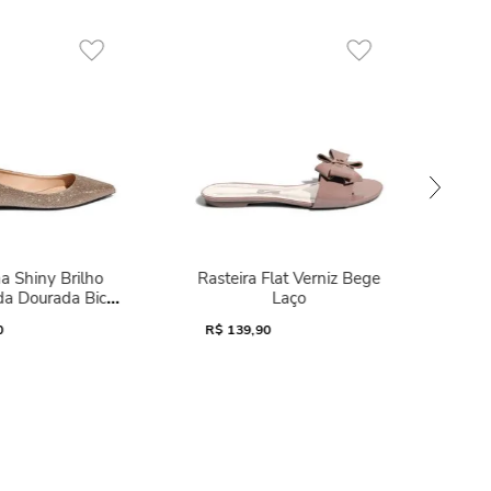
a Shiny Brilho
Rasteira Flat Verniz Bege
da Dourada Bico
Laço
Fino
0
R$
139,90