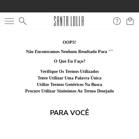
O que você está procurando?
OOPS!
Não Encontramos Nenhum Resultado Para "
rasteira-dourada-
bico-redondo-tiras
"
O Que Eu Faço?
Verifique Os Termos Utilizados
Tente Utilizar Uma Palavra Única
Utilize Termos Genéricos Na Busca
Procure Utilizar Sinônimos Ao Termo Desejado
PARA VOCÊ