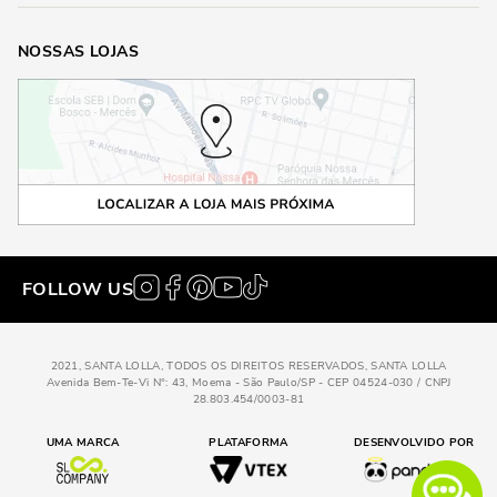
NOSSAS LOJAS
FOLLOW US
2021, SANTA LOLLA, TODOS OS DIREITOS RESERVADOS, SANTA LOLLA
Avenida Bem-Te-Vi N°: 43, Moema - São Paulo/SP - CEP 04524-030 / CNPJ
28.803.454/0003-81
UMA MARCA
PLATAFORMA
DESENVOLVIDO POR