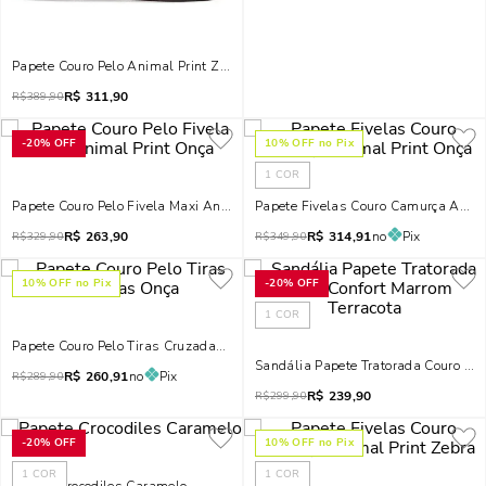
Papete Couro Pelo Animal Print Zebra
R$
311,90
R$
389,90
-
20%
OFF
10
% OFF no Pix
1
COR
Papete Couro Pelo Fivela Maxi Animal Print Onça
Papete Fivelas Couro Camurça Anima
R$
263,90
R$
314,91
no
Pix
R$
329,90
R$
349,90
10
% OFF no Pix
-
20%
OFF
1
COR
Papete Couro Pelo Tiras Cruzadas Onça
Sandália Papete Tratorada Couro Con
R$
260,91
no
Pix
R$
289,90
R$
239,90
R$
299,90
-
20%
OFF
10
% OFF no Pix
1
COR
1
COR