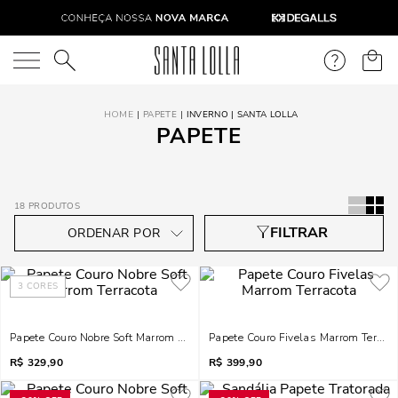
O que você está procurando?
PAPETE
INVERNO | SANTA LOLLA
PAPETE
18
PRODUTOS
3
CORES
Papete Couro Nobre Soft Marrom Terracota
Papete Couro Fivelas Marrom Terraco
R$
329,90
R$
399,90