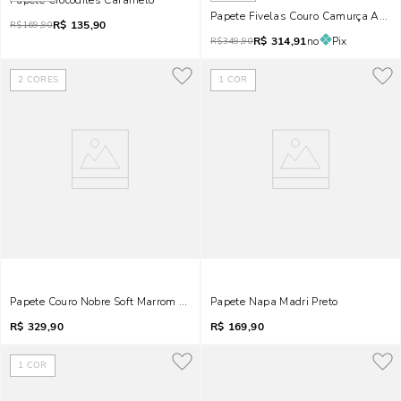
Papete Crocodiles Caramelo
Papete Fivelas Couro Camurça Anima
R$
135,90
R$
169,90
R$
314,91
no
Pix
R$
349,90
2
CORES
1
COR
Papete Couro Nobre Soft Marrom Doce De Leite
Papete Napa Madri Preto
R$
329,90
R$
169,90
1
COR