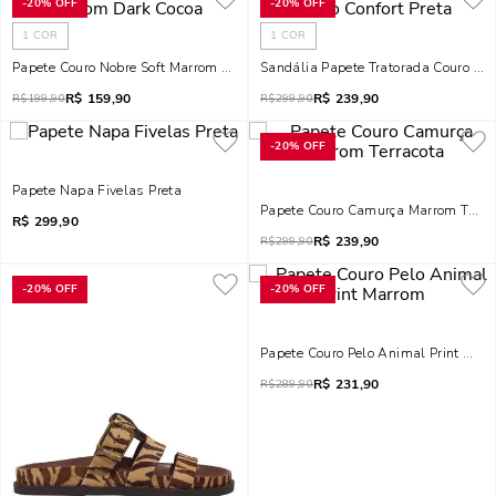
-
20%
OFF
-
20%
OFF
1
COR
1
COR
Papete Couro Nobre Soft Marrom Dark Cocoa
Sandália Papete Tratorada Couro Con
R$
159,90
R$
239,90
R$
199,90
R$
299,90
-
20%
OFF
Papete Napa Fivelas Preta
Papete Couro Camurça Marrom Terra
R$
299,90
R$
239,90
R$
299,90
-
20%
OFF
-
20%
OFF
Papete Couro Pelo Animal Print Mar
R$
231,90
R$
289,90