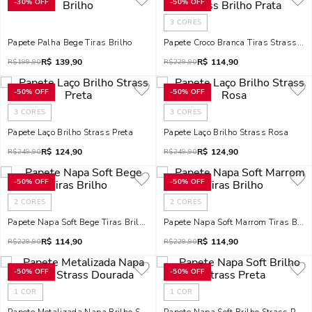
-
30%
OFF
-
50%
OFF
3
CORES
Papete Palha Bege Tiras Brilho
Papete Croco Branca Tiras Strass Bri
R$
139,90
R$
114,90
R$
199,90
R$
229,90
-
50%
OFF
-
50%
OFF
3
CORES
3
CORES
Papete Laço Brilho Strass Preta
Papete Laço Brilho Strass Rosa
R$
124,90
R$
124,90
R$
249,90
R$
249,90
-
50%
OFF
-
50%
OFF
2
CORES
2
CORES
Papete Napa Soft Bege Tiras Brilho
Papete Napa Soft Marrom Tiras Brilh
R$
114,90
R$
114,90
R$
229,90
R$
229,90
-
50%
OFF
-
50%
OFF
1
COR
1
COR