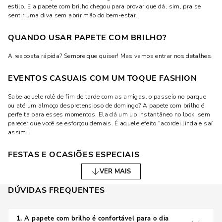
estilo. E a papete com brilho chegou para provar que dá, sim, pra se
sentir uma diva sem abrir mão do bem-estar.
QUANDO USAR PAPETE COM BRILHO?
A resposta rápida? Sempre que quiser! Mas vamos entrar nos detalhes.
EVENTOS CASUAIS COM UM TOQUE FASHION
Sabe aquele rolê de fim de tarde com as amigas, o passeio no parque
ou até um almoço despretensioso de domingo? A papete com brilho é
perfeita para esses momentos. Ela dá um up instantâneo no look, sem
parecer que você se esforçou demais. É aquele efeito "acordei linda e saí
assim".
FESTAS E OCASIÕES ESPECIAIS
VER MAIS
Sim, ela também brilha — literalmente — em eventos mais formais.
Combine com um vestido midi fluido, uma make caprichada e
DÚVIDAS FREQUENTES
acessórios pontuais, e você está pronta para uma festa de aniversário,
happy hour ou até um coquetel. O melhor de tudo? Você vai dançar a
noite toda sem sentir dor nos pés.
1
.
A papete com brilho é confortável para o dia