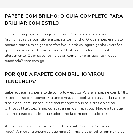
PAPETE COM BRILHO: O GUIA COMPLETO PARA
BRILHAR COM ESTILO
Se tem uma peça que conquistou os corações (e os pés) das
fashionistas de plantão, é a papete com brilho. O que antes era visto
apenas como um calçado confortável e prático, agora ganhou versões
glamourosas que deixam qualquer look com um toque de brilho —
literalmente. Quer saber como usar, combinar e arrasar com essa
tendência? Vem comigo!
POR QUE A PAPETE COM BRILHO VIROU
TENDÊNCIA?
Sabe aquele mix perfeito de conforto + estilo? Pois é, a papete com brilho
entrega isso com louvor. Ela une o visual esportivo e casual da papete
tradicional com um toque de sofisticação e ousadia trazido pelos
brilhos, glitter, pedrarias ou acabamentos metálicos. Não é à toa que
caiu no gosto da galera que adora moda com personalidade.
Além disso, vivemos uma era onde o “confortável” virou sinônimo de
“cool”. A moda já entendeu que ninguém mais quer sofrer em nome do