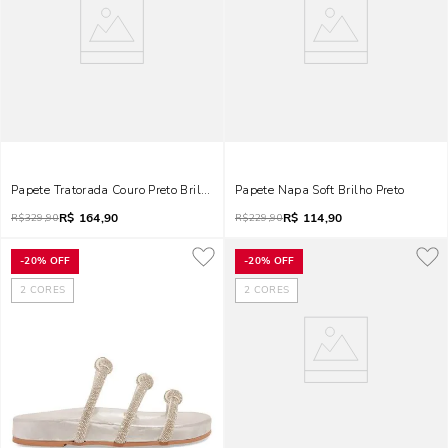
Papete Tratorada Couro Preto Brilho Strass Prata
Papete Napa Soft Brilho Preto
R$
164,90
R$
114,90
R$
329,90
R$
229,90
-
20%
OFF
-
20%
OFF
2
CORES
2
CORES