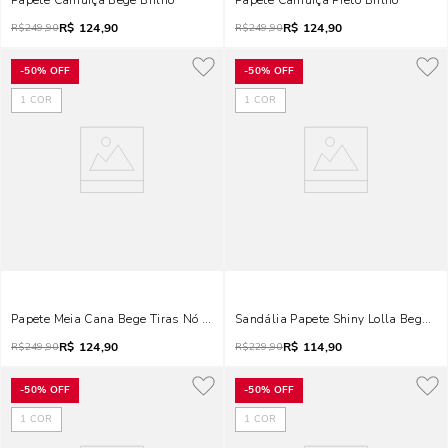
Papete Camurça Bege Brilho
Papete Camurça Preto Brilho
R$
124,90
R$
124,90
R$
249,90
R$
249,90
-
50%
OFF
-
50%
OFF
1
COR
1
COR
Papete Meia Cana Bege Tiras Nó Brilho
Sandália Papete Shiny Lolla Bege Co
R$
124,90
R$
114,90
R$
249,90
R$
229,90
-
50%
OFF
-
50%
OFF
1
COR
1
COR