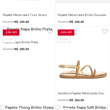
Papete Metalizada Tiras Strass Brilho Prata
Papete Metalizada Brilho Dourada
R$
199,90
R$
199,90
R$
249,90
R$
249,90
-
15%
OFF
-
50%
OFF
1
COR
1
COR
Papete Napa Brilho Preta
R$
280,90
R$
329,90
Sandália Papete Metalizada Dourada 
R$
184,90
R$
369,90