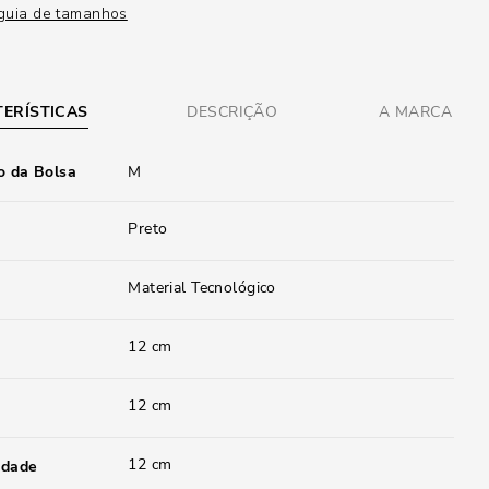
guia de tamanhos
ERÍSTICAS
DESCRIÇÃO
A MARCA
 da Bolsa
M
Preto
Material Tecnológico
12 cm
12 cm
12 cm
idade