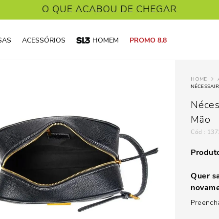
SAS
ACESSÓRIOS
HOMEM
PROMO 8.8
NÉCESSAIR
Néces
Mão
:
137
Produto
Quer sa
novame
Preencha