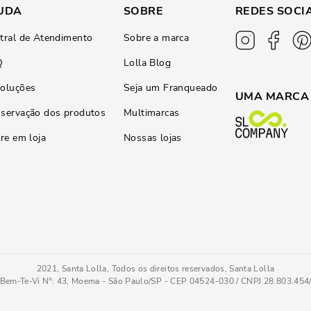
UDA
SOBRE
REDES SOCI
tral de Atendimento
Sobre a marca
Q
Lolla Blog
oluções
Seja um Franqueado
UMA MARCA
servação dos produtos
Multimarcas
ire em loja
Nossas lojas
2021, Santa Lolla, Todos os direitos reservados, Santa Lolla
Bem-Te-Vi N°: 43, Moema - São Paulo/SP - CEP 04524-030 / CNPJ 28.803.45