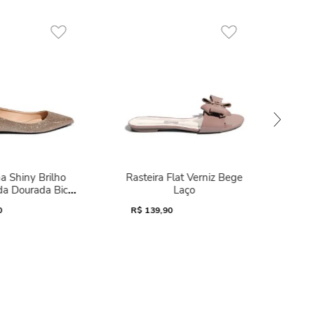
a Shiny Brilho
Rasteira Flat Verniz Bege
da Dourada Bico
Laço
Fino
0
R$
139,90