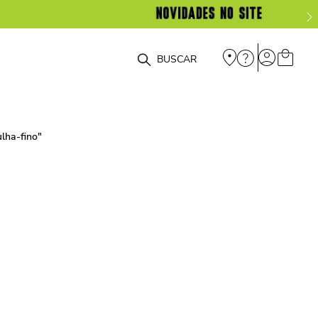
O que você está procurando?
lha-fino
"