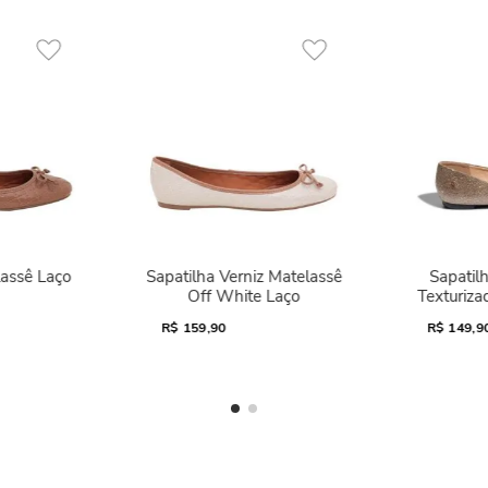
lassê Laço
Sapatilha Verniz Matelassê
Sapatilh
Off White Laço
Texturiza
R$
159,90
R$
149,9