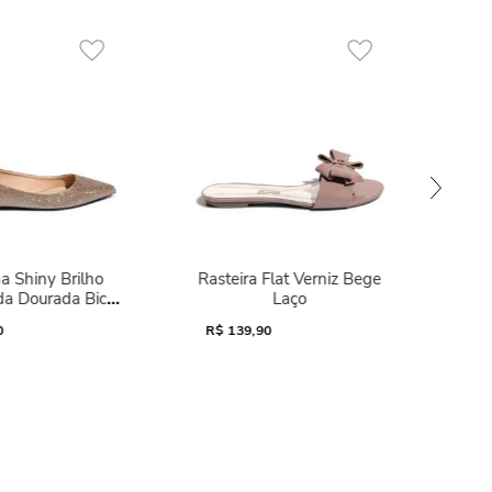
a Shiny Brilho
Rasteira Flat Verniz Bege
da Dourada Bico
Laço
Fino
0
R$
139,90