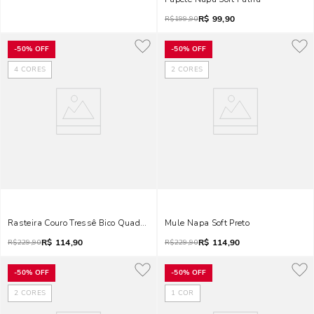
R$
99,90
R$
199,90
-
50%
OFF
-
50%
OFF
4
CORES
2
CORES
Rasteira Couro Tressê Bico Quadrado Bege
Mule Napa Soft Preto
R$
114,90
R$
114,90
R$
229,90
R$
229,90
-
50%
OFF
-
50%
OFF
2
CORES
1
COR