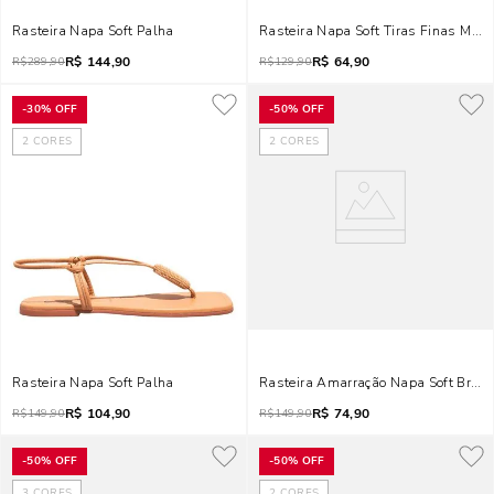
Rasteira Napa Soft Palha
Rasteira Napa Soft Tiras Finas Mar
R$
144,90
R$
64,90
R$
289,90
R$
129,90
-
30%
OFF
-
50%
OFF
2
CORES
2
CORES
Rasteira Napa Soft Palha
Rasteira Amarração Napa Soft Brilho
R$
104,90
R$
74,90
R$
149,90
R$
149,90
-
50%
OFF
-
50%
OFF
3
CORES
2
CORES