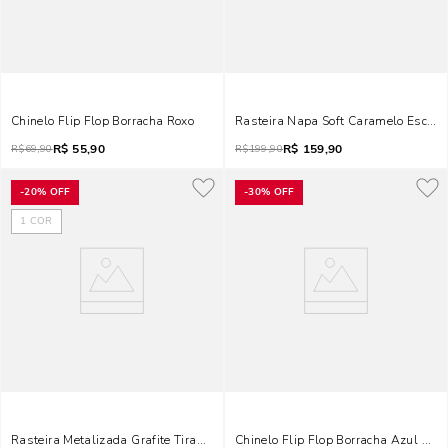
Chinelo Flip Flop Borracha Roxo
Rasteira Napa Soft Caramelo Escuro
R$
55,90
R$
159,90
R$
69,90
R$
199,90
-
20%
OFF
-
30%
OFF
1
COR
Rasteira Metalizada Grafite Tiras Finas Metal
Chinelo Flip Flop Borracha Azul Gela