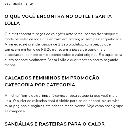
seu rapidamente.
O QUE VOCÊ ENCONTRA NO OUTLET SANTA
LOLLA
O outlet concentra peças de coleções anteriores, pontas de estoque e
modelos selecionados que entram em promoção sem perder qualidade.
A variedade é grande: passa de 2.395 produtos, com preços que
começam em torno de R$ 20 e chegam a peças de couro mais
elaboradas, sempre com desconto sobre o valor original. É o lugar para
quem conhece o caimento Santa Lolla e quer repetir o acerto pagando
menos.
CALÇADOS FEMININOS EM PROMOÇÃO,
CATEGORIA POR CATEGORIA
A melhor forma de garimpar é começar pela categoria que você mais
usa. O outlet de calçados está dividido por tipo de sapato, o que evita
rolar páginas e páginas até achar o modelo certo. Veja como cada grupo
se comporta.
SANDÁLIAS E RASTEIRAS PARA O CALOR