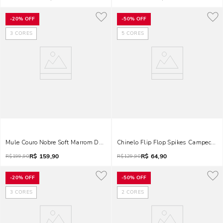
-
20%
OFF
-
50%
OFF
3
CORES
5
CORES
Mule Couro Nobre Soft Marrom Doce De Leite Salto Bloco
Chinelo Flip Flop Spikes Campeche P
R$
159,90
R$
64,90
R$
199,90
R$
129,90
-
20%
OFF
-
50%
OFF
3
CORES
2
CORES