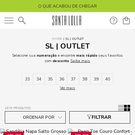
O que você está procurando?
SL | OUTLET
SL | OUTLET
Selecione sua
numeração
e encontre
mais rápido
seus favoritos
com
desconto
Saiba mais
33
34
35
36
37
38
39
40
Ver mais
1970
PRODUTOS