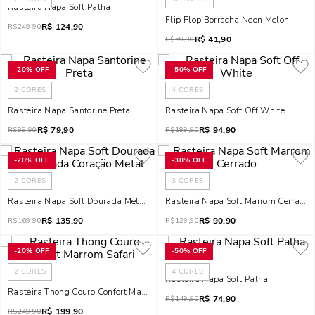
Rasteira Napa Soft Palha
Flip Flop Borracha Neon Melon
R$
124,90
R$
249,90
R$
41,90
R$
59,90
-
20%
OFF
-
50%
OFF
2
CORES
4
CORES
Rasteira Napa Santorine Preta
Rasteira Napa Soft Off White
R$
79,90
R$
94,90
R$
99,90
R$
189,90
-
20%
OFF
-
30%
OFF
2
CORES
3
CORES
Rasteira Napa Soft Dourada Metalizada Coração Metal
Rasteira Napa Soft Marrom Cerrado
R$
135,90
R$
90,90
R$
169,90
R$
129,90
-
20%
OFF
-
50%
OFF
2
CORES
4
CORES
Rasteira Napa Soft Palha
Rasteira Thong Couro Confort Marrom Safari
R$
74,90
R$
149,90
R$
199,90
R$
249,90