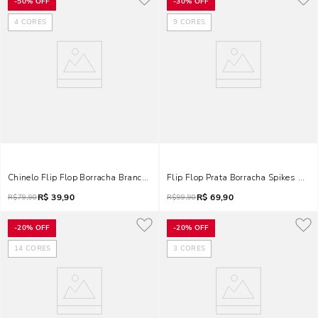
-
50%
OFF
-
30%
OFF
4
CORES
9
CORES
Chinelo Flip Flop Borracha Branco Brilho
Flip Flop Prata Borracha Spikes Mat
R$
39,90
R$
69,90
R$
79,90
R$
99,90
-
20%
OFF
-
20%
OFF
14
CORES
3
CORES