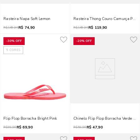
Rasteira Napa Soft Lemon
Rasteira Thong Couro Camurça Preto
R$
74,90
R$
119,90
R$
149,90
R$
149,90
-
30%
OFF
-
20%
OFF
5
CORES
Flip Flop Borracha Bright Pink
Chinelo Flip Flop Borracha Verde Pis
R$
69,90
R$
47,90
R$
99,90
R$
59,90