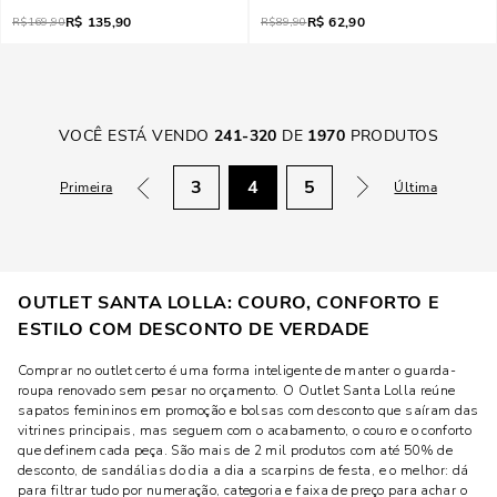
R$
135,90
R$
62,90
R$
169,90
R$
89,90
VOCÊ ESTÁ VENDO
241
-
320
DE
1970
PRODUTOS
3
4
5
Primeira
Última
OUTLET SANTA LOLLA: COURO, CONFORTO E
ESTILO COM DESCONTO DE VERDADE
Comprar no outlet certo é uma forma inteligente de manter o guarda-
roupa renovado sem pesar no orçamento. O Outlet Santa Lolla reúne
sapatos femininos em promoção e bolsas com desconto que saíram das
vitrines principais, mas seguem com o acabamento, o couro e o conforto
que definem cada peça. São mais de 2 mil produtos com até 50% de
desconto, de sandálias do dia a dia a scarpins de festa, e o melhor: dá
para filtrar tudo por numeração, categoria e faixa de preço para achar o