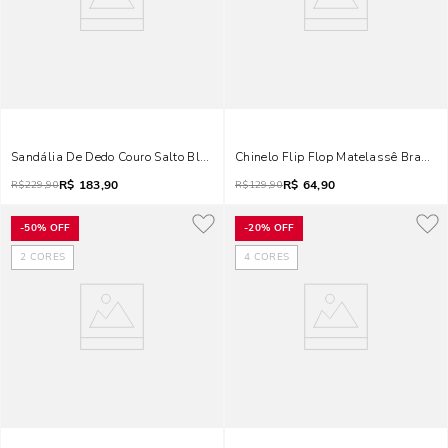
Sandália De Dedo Couro Salto Bloco Bege
Chinelo Flip Flop Matelassê Branco 
R$
183,90
R$
64,90
R$
229,90
R$
129,90
-
50%
OFF
-
20%
OFF
2
CORES
4
CORES