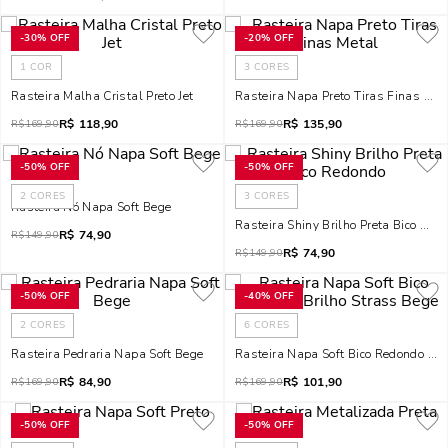
-
30%
OFF
-
20%
OFF
1
COR
3
CORES
Rasteira Malha Cristal Preto Jet
Rasteira Napa Preto Tiras Finas Met
R$
118,90
R$
135,90
R$
169,90
R$
169,90
-
50%
OFF
-
50%
OFF
2
CORES
3
CORES
Rasteira Nó Napa Soft Bege
Rasteira Shiny Brilho Preta Bico Red
R$
74,90
R$
149,90
R$
74,90
R$
149,90
-
50%
OFF
-
40%
OFF
2
CORES
6
CORES
Rasteira Pedraria Napa Soft Bege
Rasteira Napa Soft Bico Redondo Bri
R$
84,90
R$
101,90
R$
169,90
R$
169,90
-
50%
OFF
-
50%
OFF