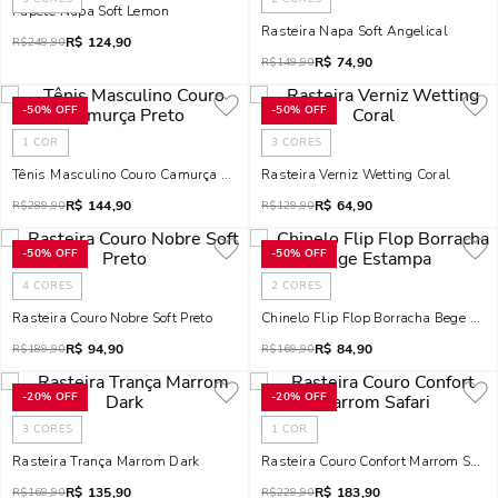
Papete Napa Soft Lemon
Rasteira Napa Soft Angelical
R$
124,90
R$
249,90
R$
74,90
R$
149,90
-
50%
OFF
-
50%
OFF
1
COR
3
CORES
Tênis Masculino Couro Camurça Preto
Rasteira Verniz Wetting Coral
R$
144,90
R$
64,90
R$
289,90
R$
129,90
-
50%
OFF
-
50%
OFF
4
CORES
2
CORES
Rasteira Couro Nobre Soft Preto
Chinelo Flip Flop Borracha Bege Es
R$
94,90
R$
84,90
R$
189,90
R$
169,90
-
20%
OFF
-
20%
OFF
3
CORES
1
COR
Rasteira Trança Marrom Dark
Rasteira Couro Confort Marrom Safar
R$
135,90
R$
183,90
R$
169,90
R$
229,90