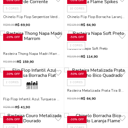
-
30%
OFF
-
50%
OFF
5
CORES
10
CORES
Chinelo Flip Flop Serpentize Verde Corrente
Chinelo Flip Flop Borracha Laranja 
R$
69,90
R$
64,90
R$
99,90
R$
129,90
-
20%
OFF
-
50%
OFF
2
CORES
Rasteira Napa Soft Preto
Rasteira Thong Napa Madri Marrom
R$
114,90
R$
229,90
R$
159,90
R$
199,90
-
30%
OFF
-
50%
OFF
2
CORES
3
CORES
Rasteira Metalizada Prata Tira Bril
R$
64,90
R$
129,90
Flip Flop Infantil Azul Turquesa Borracha Flat
R$
41,90
R$
59,90
-
50%
OFF
-
30%
OFF
1
COR
28
CORES