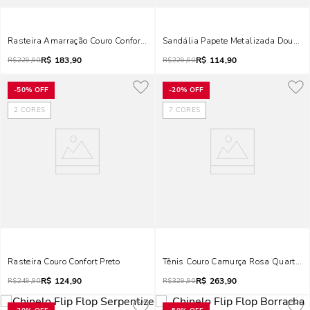
Rasteira Amarração Couro Confort Preta Tachas
Sandália Papete Metalizada Dourad
R$
183,90
R$
114,90
R$
229,90
R$
229,90
-
50%
OFF
-
20%
OFF
2
CORES
7
CORES
Rasteira Couro Confort Preto
Tênis Couro Camurça Rosa Quartzo
R$
124,90
R$
263,90
R$
249,90
R$
329,90