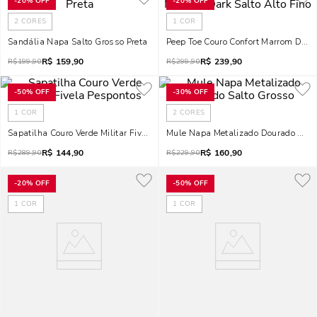
-
20%
OFF
-
20%
OFF
2
CORES
1
COR
Sandália Napa Salto Grosso Preta
Peep Toe Couro Confort Marrom Dark 
R$
159,90
R$
239,90
R$
199,90
R$
299,90
-
50%
OFF
-
30%
OFF
1
COR
2
CORES
Sapatilha Couro Verde Militar Fivela Pespontos
Mule Napa Metalizado Dourado Salt
R$
144,90
R$
160,90
R$
289,90
R$
229,90
-
20%
OFF
-
50%
OFF
1
COR
1
COR