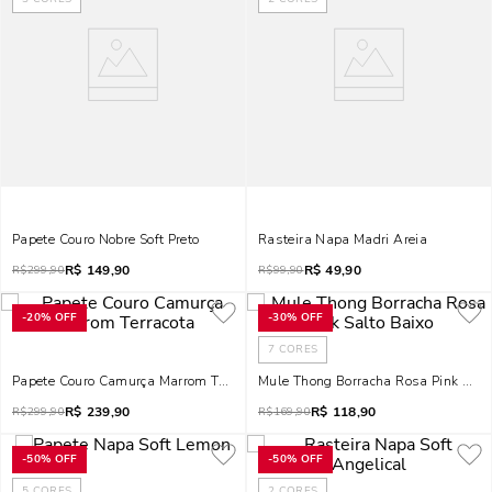
Papete Couro Nobre Soft Preto
Rasteira Napa Madri Areia
R$
149,90
R$
49,90
R$
299,90
R$
99,90
-
20%
OFF
-
30%
OFF
7
CORES
Papete Couro Camurça Marrom Terracota
Mule Thong Borracha Rosa Pink Salt
R$
239,90
R$
118,90
R$
299,90
R$
169,90
-
50%
OFF
-
50%
OFF
5
CORES
2
CORES