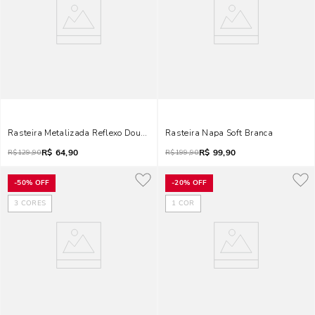
Rasteira Metalizada Reflexo Dourada
Rasteira Napa Soft Branca
R$
64,90
R$
99,90
R$
129,90
R$
199,90
-
50%
OFF
-
20%
OFF
3
CORES
1
COR