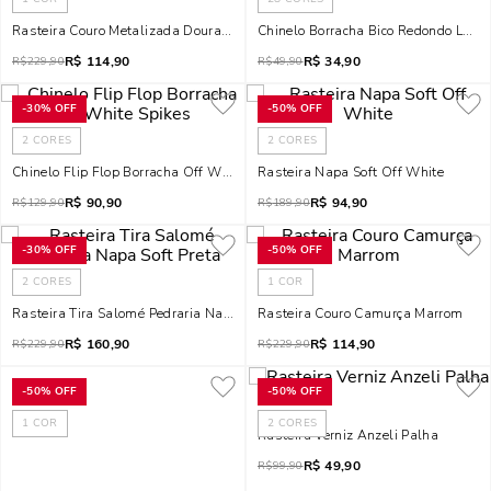
Rasteira Couro Metalizada Dourado
Chinelo Borracha Bico Redondo Lara
R$
114,90
R$
34,90
R$
229,90
R$
49,90
-
30%
OFF
-
50%
OFF
2
CORES
2
CORES
Chinelo Flip Flop Borracha Off White Spikes
Rasteira Napa Soft Off White
R$
90,90
R$
94,90
R$
129,90
R$
189,90
-
30%
OFF
-
50%
OFF
2
CORES
1
COR
Rasteira Tira Salomé Pedraria Napa Soft Preta
Rasteira Couro Camurça Marrom
R$
160,90
R$
114,90
R$
229,90
R$
229,90
-
50%
OFF
-
50%
OFF
1
COR
2
CORES
Rasteira Verniz Anzeli Palha
R$
49,90
R$
99,90