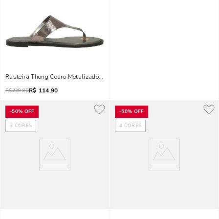
Rasteira Thong Couro Metalizado Prata
R$
114,90
R$
229,90
-
50%
OFF
-
50%
OFF
3
CORES
4
CORES