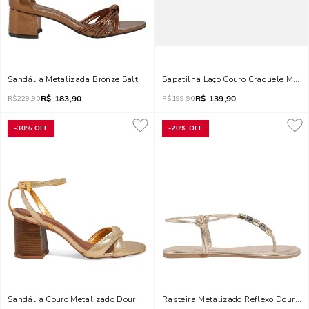
Sandália Metalizada Bronze Salto Baixo Bloco
Sapatilha Laço Couro Craquele Metal
R$
183,90
R$
139,90
R$
229,90
R$
199,90
-
30%
OFF
-
20%
OFF
Sandália Couro Metalizado Dourado Salto Bloco
Rasteira Metalizado Reflexo Dourad