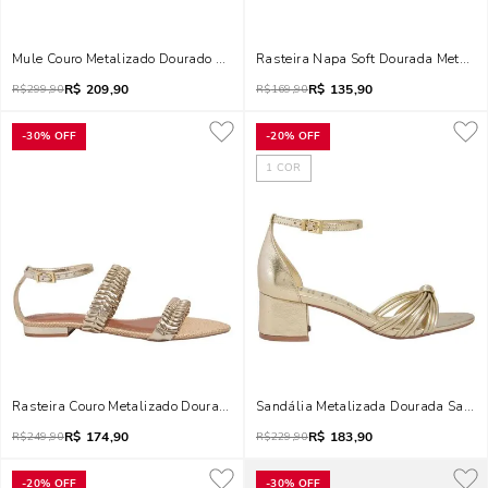
Mule Couro Metalizado Dourado Salto Alto Tiras Trançadas
Rasteira Napa Soft Dourada Metaliz
R$
209,90
R$
135,90
R$
299,90
R$
169,90
-
30%
OFF
-
20%
OFF
1
COR
Rasteira Couro Metalizado Dourada
Sandália Metalizada Dourada Salto 
R$
174,90
R$
183,90
R$
249,90
R$
229,90
-
20%
OFF
-
30%
OFF