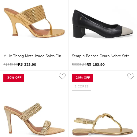
Mule Thong Metalizado Salto Fino Dourado
Scarpin Boneca Couro Nobre Soft Sal
R$
223,90
R$
183,90
R$
319,90
R$
229,90
-
30%
OFF
-
20%
OFF
2
CORES