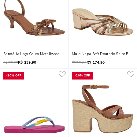
Sandália Laço Couro Metalizado Bronze Salto Baixo Fino
Mule Napa Soft Dourado Salto Bloco
R$
239,90
R$
174,90
R$
299,90
R$
249,90
-
20%
OFF
-
20%
OFF