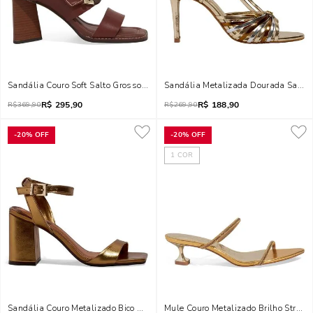
Sandália Couro Soft Salto Grosso Marrom Terracota
Sandália Metalizada Dourada Salto 
R$
295,90
R$
188,90
R$
369,90
R$
269,90
-
20%
OFF
-
20%
OFF
1
COR
Sandália Couro Metalizado Bico Quadrado Bronze
Mule Couro Metalizado Brilho Strass