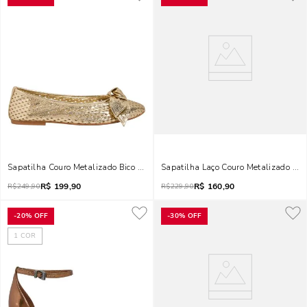
Sapatilha Couro Metalizado Bico Redondo Laço Dourada
Sapatilha Laço Couro Metalizado Do
R$
199,90
R$
160,90
R$
249,90
R$
229,90
-
20%
OFF
-
30%
OFF
1
COR