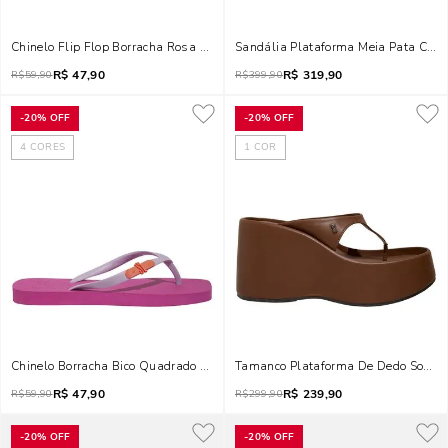
Chinelo Flip Flop Borracha Rosa Fúcsia
Sandália Plataforma Meia Pata Couro
R$
47,90
R$
319,90
R$
59,90
R$
399,90
-
20%
OFF
-
20%
OFF
4
CORES
1
COR
Chinelo Borracha Bico Quadrado Rosa Fúcsia
Tamanco Plataforma De Dedo Soft M
R$
47,90
R$
239,90
R$
59,90
R$
299,90
-
20%
OFF
-
20%
OFF