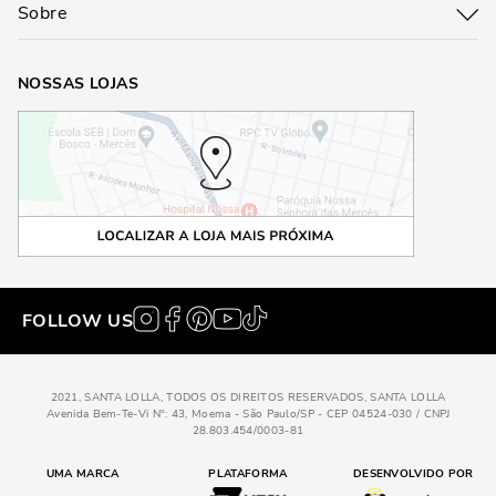
Sobre
NOSSAS LOJAS
FOLLOW US
2021, SANTA LOLLA, TODOS OS DIREITOS RESERVADOS, SANTA LOLLA
Avenida Bem-Te-Vi N°: 43, Moema - São Paulo/SP - CEP 04524-030 / CNPJ
28.803.454/0003-81
UMA MARCA
PLATAFORMA
DESENVOLVIDO POR