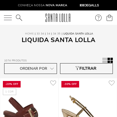
O que você está procurando?
33 34
34
34 35
LIQUIDA SANTA LOLLA
LIQUIDA SANTA LOLLA
1074
PRODUTOS
-
20%
OFF
-
30%
OFF
1
COR