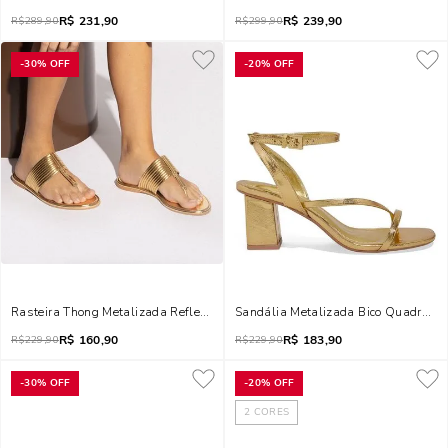
R$
231,90
R$
239,90
R$
289,90
R$
299,90
-
30%
OFF
-
20%
OFF
Rasteira Thong Metalizada Reflexo Dourada
Sandália Metalizada Bico Quadrado
R$
160,90
R$
183,90
R$
229,90
R$
229,90
-
30%
OFF
-
20%
OFF
2
CORES