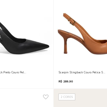
k Preto Couro Pelica Soft Salto Fino
Scarpin Slingback Couro Pelica Sof
R$
289,90
2
CORES