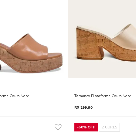
orma Couro Nobre Soft Caramelo
Tamanco Plataforma Couro Nobre S
R$
299,90
-
50%
OFF
2
CORES