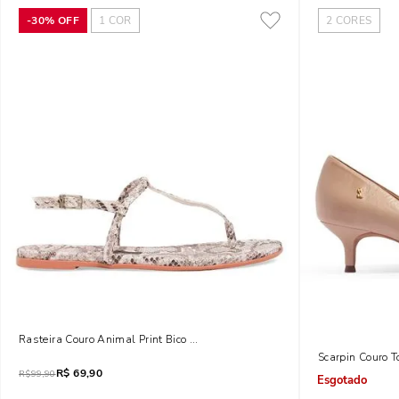
-
30%
OFF
1
COR
2
CORES
Rasteira Couro Animal Print Bico Redondo
Scarpin Couro T
R$
69,90
R$
99,90
Indisponível