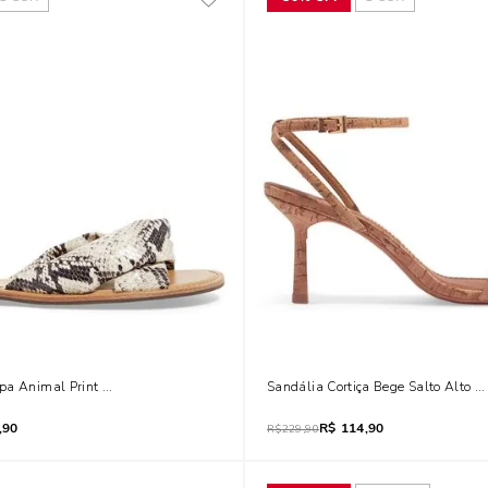
pa Animal Print Cobra
Sandália Cortiça Bege Salto Alto F
,90
R$
114,90
R$
229,90