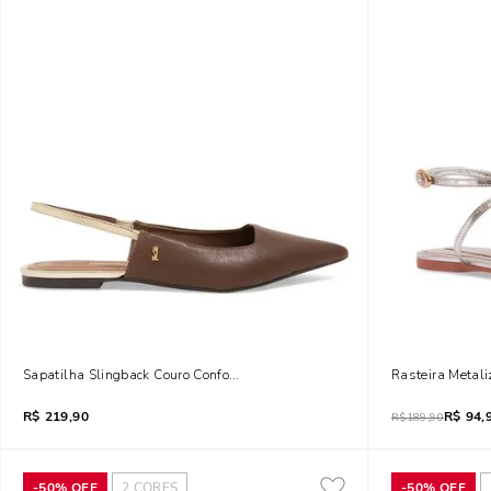
Sapatilha Slingback Couro Confort Marrom Chocolate Bico Fino
Rasteira Metal
R$
219,90
R$
94,
R$
189,90
-
50%
OFF
2
CORES
-
50%
OFF