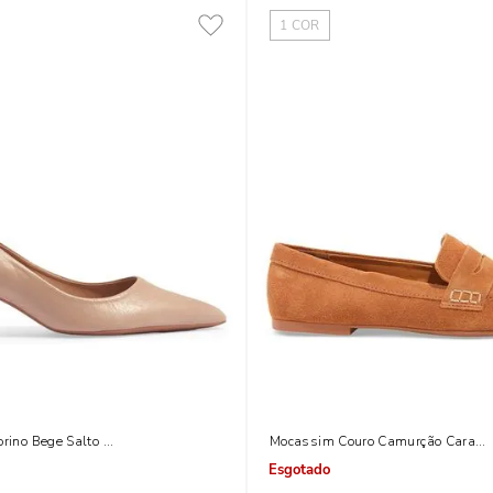
1
COR
orino Bege Salto Baixo Fino
Mocassim Couro Camurção Carame
Indisponível