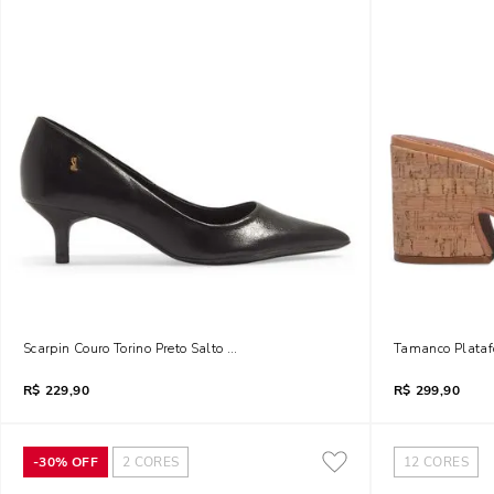
Scarpin Couro Torino Preto Salto Baixo Fino
Tamanco Plataf
R$
229,90
R$
299,90
-
30%
OFF
2
CORES
12
CORES