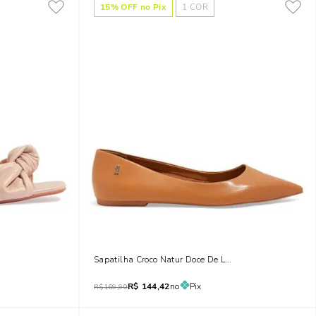
15
% OFF no Pix
1
COR
Fachete Off White
Sapatilha Croco Natur Doce De Leite
R$
144,42
no
Pix
R$
169,90