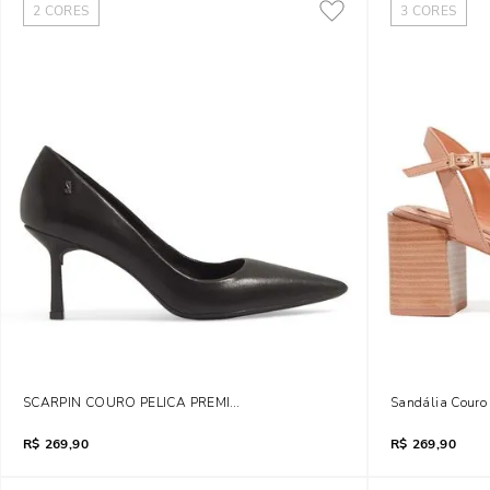
2
CORES
3
CORES
SCARPIN COURO PELICA PREMIUM PRETO
Sandália Couro 
R$
269,90
R$
269,90