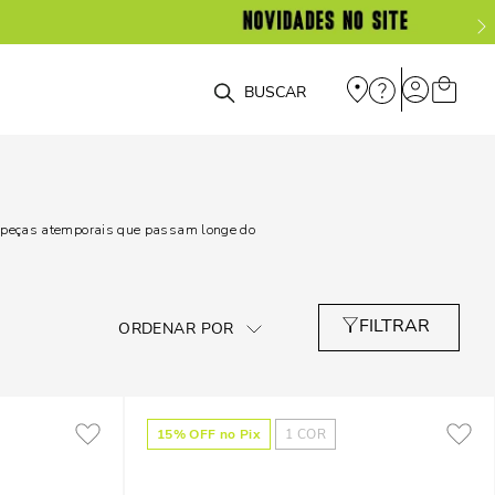
O que você está procurando?
do peças atemporais que passam longe do
15
% OFF no Pix
1
COR