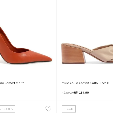
uro Confort Marrom Salto Agulha
Mule Couro Confort Salto Bloco Beg
R$
134,90
R$
269,90
2
CORES
1
COR