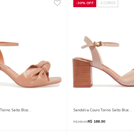
-
30%
OFF
3
CORES
Torino Salto Bloco Fachete Bege
Sandália Couro Torino Salto Bloco 
R$
188,90
R$
269,90