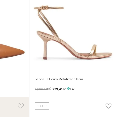
t Marrom Doce De Leite Salto Fino
Sandália Couro Metalizado Dourada Salto Fino
R$
229,41
no
Pix
R$
269,90
1
COR