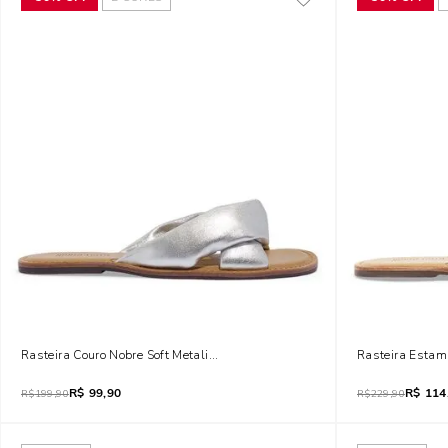
Rasteira Couro Nobre Soft Metalizada Prata
Rasteira Estam
R$
99,90
R$
114
R$
199,90
R$
229,90