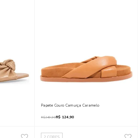
 Fino
Papete Couro Camurça Caramelo
R$
124,90
R$
249,90
2
CORES