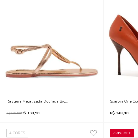
Rasteira Metalizada Dourada Bico Redondo
Scarpin One Co
R$
139,90
R$
249,90
R$
199,90
4
CORES
-
50%
OFF