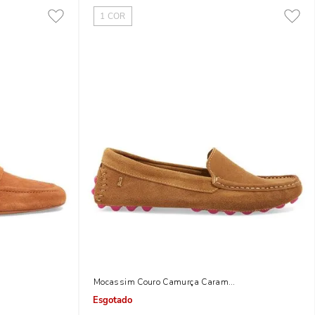
1
COR
lo
Mocassim Couro Camurça Caramelo
Indisponível