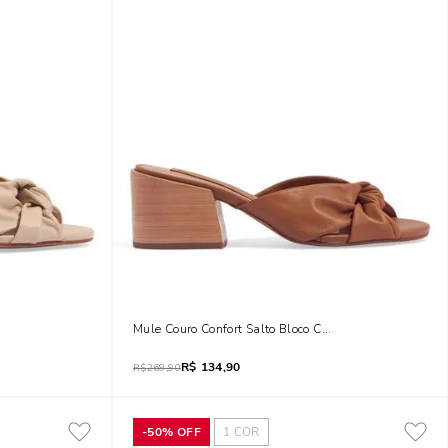
e Vanilla
Mule Couro Confort Salto Bloco Caramelo
R$
134,90
R$
269,90
-
50%
OFF
1
COR