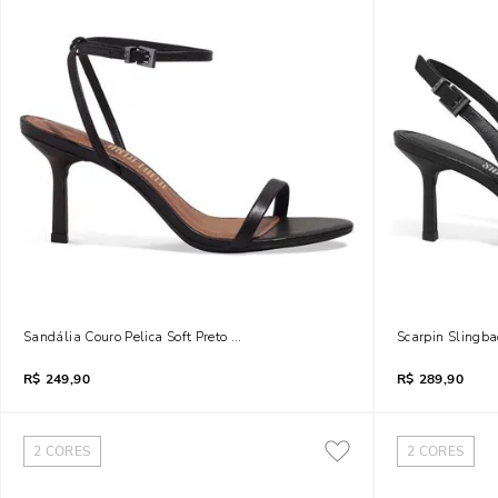
Sandália Couro Pelica Soft Preto Salto Fino
Scarpin Slingbac
R$
249,90
R$
289,90
2
CORES
2
CORES