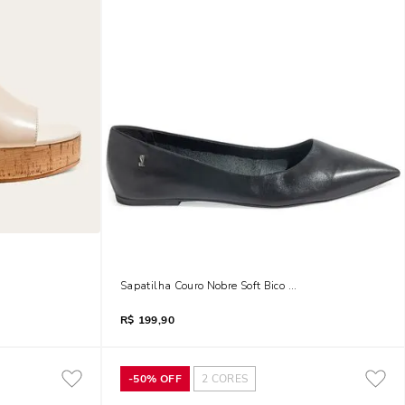
oft Off White
Sapatilha Couro Nobre Soft Bico Fino Preta
R$
199,90
-
50%
OFF
2
CORES