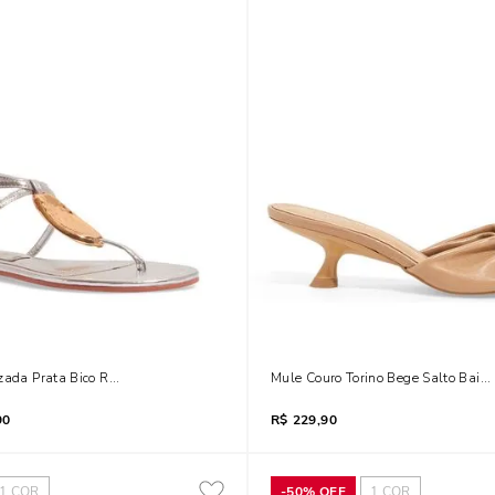
izada Prata Bico Redondo
Mule Couro Torino Bege Salto Baixo
90
R$
229,90
1
COR
-
50%
OFF
1
COR