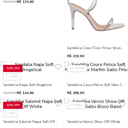
R$
174,90
R$
349,90
Sandália Croco Tiras Finas Strass Br
R$
219,90
-
50%
OFF
12
CORES
3
CORES
Sandalia Napa Soft Angelical
Sandália Couro Pelica Soft New Crem
R$
114,90
R$
269,90
R$
229,90
-
50%
OFF
3
CORES
1
COR
Sandália Salomé Napa Soft Off White
Sandália Verniz Show Off White Salt