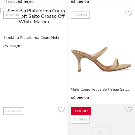
R$
99,90
R$
189,90
R$
199,90
5
CORES
4
CORES
Sandália Plataforma Couro Nobre Soft Salto Grosso Off White Marfim
R$
399,90
Mule Couro Pelica Soft Bege Salto Al
R$
269,90
16
CORES
-
50%
OFF
2
CORES