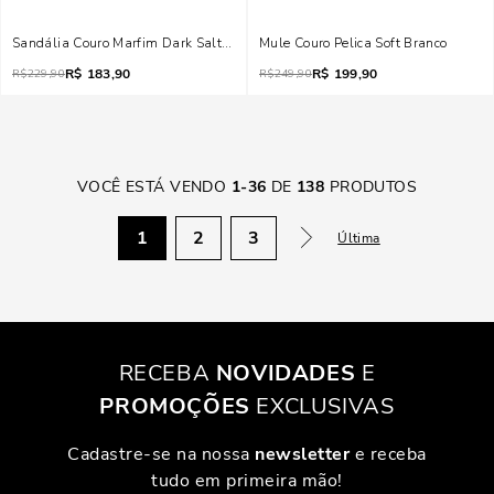
Sandália Couro Marfim Dark Salto Alto
Mule Couro Pelica Soft Branco
R$
183,90
R$
199,90
R$
229,90
R$
249,90
VOCÊ ESTÁ VENDO
1
-
36
DE
138
PRODUTOS
1
2
3
Última
RECEBA
NOVIDADES
E
PROMOÇÕES
EXCLUSIVAS
Cadastre-se na nossa
newsletter
e receba
tudo em primeira mão!