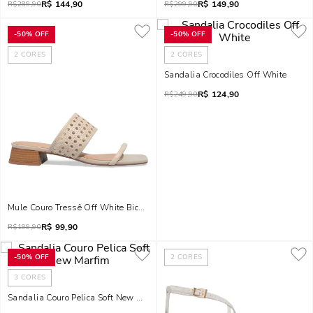
R$
144,90
R$
149,90
R$
289,90
R$
299,90
-
50%
OFF
-
50%
OFF
2
CORES
2
CORES
Sandalia Crocodiles Off White
R$
124,90
R$
249,90
Mule Couro Tressê Off White Bico Quadrado
R$
99,90
R$
199,90
-
50%
OFF
2
CORES
3
CORES
Sandalia Couro Pelica Soft New Marfim