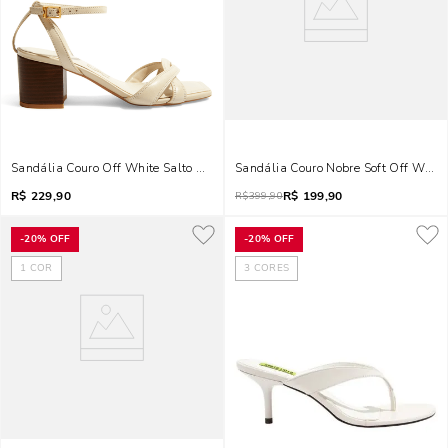
Sandália Couro Off White Salto Grosso Bico Quadrado
Sandália Couro Nobre Soft Off White
R$
229,90
R$
199,90
R$
399,90
-
20%
OFF
-
20%
OFF
1
COR
3
CORES