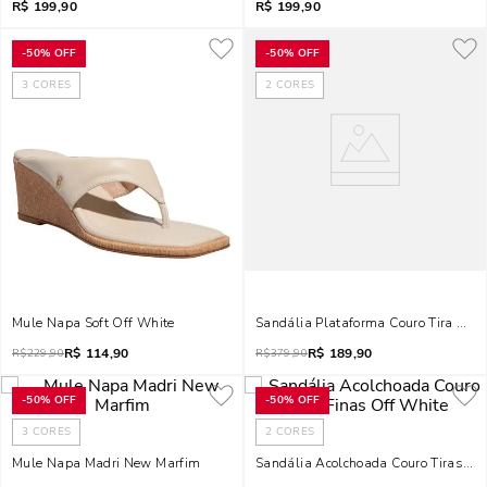
R$
199,90
R$
199,90
-
50%
OFF
-
50%
OFF
3
CORES
2
CORES
Mule Napa Soft Off White
Sandália Plataforma Couro Tira Cru
R$
114,90
R$
189,90
R$
229,90
R$
379,90
-
50%
OFF
-
50%
OFF
3
CORES
2
CORES
Mule Napa Madri New Marfim
Sandália Acolchoada Couro Tiras Fi