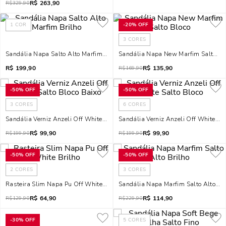
R$
263,90
R$
329,90
1
COR
-
20%
OFF
3
CORES
Sandália Napa Salto Alto Marfim Brilho
Sandália Napa New Marfim Salto Bl
R$
199,90
R$
135,90
R$
169,90
-
50%
OFF
-
50%
OFF
3
CORES
6
CORES
Sandália Verniz Anzeli Off White Salto Bloco Baixo
Sandália Verniz Anzeli Off White Sal
R$
99,90
R$
99,90
R$
199,90
R$
199,90
-
50%
OFF
-
50%
OFF
2
CORES
3
CORES
Rasteira Slim Napa Pu Off White Brilho
Sandália Napa Marfim Salto Alto Bri
R$
64,90
R$
114,90
R$
129,90
R$
229,90
-
30%
OFF
5
CORES