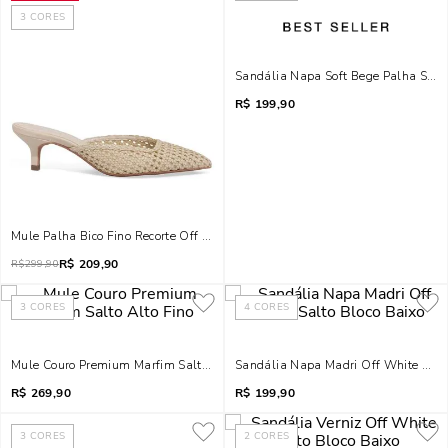
3
CORES
Sandália Napa Soft Bege Palha Salto
R$
199,90
Mule Palha Bico Fino Recorte Off White
R$
209,90
R$
299,90
3
CORES
4
CORES
Mule Couro Premium Marfim Salto Alto Fino
Sandália Napa Madri Off White Salto
R$
269,90
R$
199,90
3
CORES
2
CORES