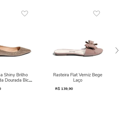
a Shiny Brilho
Rasteira Flat Verniz Bege
da Dourada Bico
Laço
Fino
0
R$
139,90