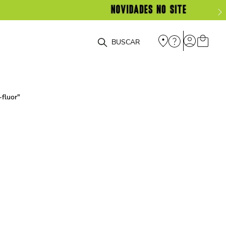
O que você está procurando?
-fluor
"