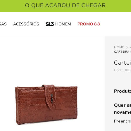
SAS
ACESSÓRIOS
HOMEM
PROMO 8.8
CARTEIRA
Carte
:
300
Produto
Quer sa
novame
Preencha