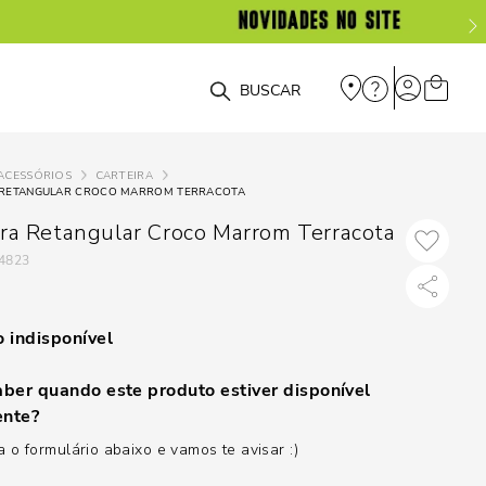
O que você está procurando?
ACESSÓRIOS
CARTEIRA
 RETANGULAR CROCO MARROM TERRACOTA
ira Retangular Croco Marrom Terracota
4823
 indisponível
ber quando este produto estiver disponível
nte?
 o formulário abaixo e vamos te avisar :)