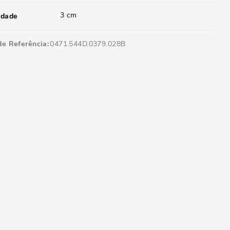
3 cm
idade
de Referência
0471.544D.0379.028B