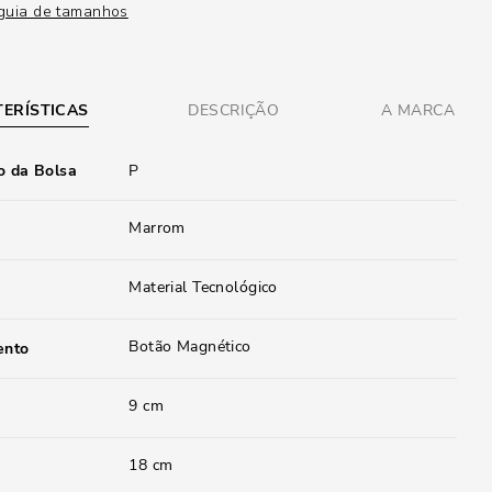
guia de tamanhos
ERÍSTICAS
DESCRIÇÃO
A MARCA
 da Bolsa
P
Marrom
Material Tecnológico
Botão Magnético
ento
9 cm
18 cm