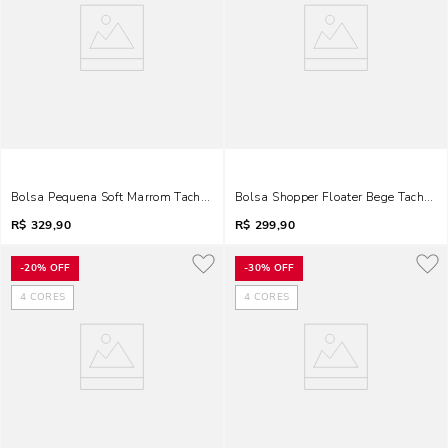
Bolsa Pequena Soft Marrom Tachas Alça Transversal
Bolsa Shopper Floater Bege Tachas
R$
329,90
R$
299,90
-
20%
OFF
-
30%
OFF
4
CORES
4
CORES