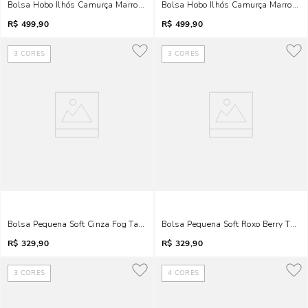
Bolsa Hobo Ilhós Camurça Marrom Alça De Ombro
Bolsa Hobo Ilhós Camurça Marrom B
R$
499,90
R$
499,90
3
CORES
3
CORES
Bolsa Pequena Soft Cinza Fog Tachas Alça Transversal
Bolsa Pequena Soft Roxo Berry Tach
R$
329,90
R$
329,90
3
CORES
4
CORES