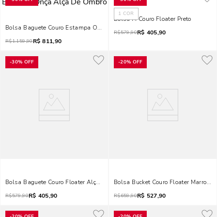
1
COR
Bolsa M Couro Floater Preto
Bolsa Baguete Couro Estampa Onça Alça De Ombro
R$
405,90
R$
579,90
R$
811,90
R$
1.159,90
-
30%
OFF
-
20%
OFF
Bolsa Baguete Couro Floater Alça De Ombro Marrom Safari
Bolsa Bucket Couro Floater Marrom S
R$
405,90
R$
527,90
R$
579,90
R$
659,90
-
20%
OFF
-
20%
OFF