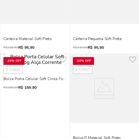
Carteira Material Soft Preto
Carteira Pequena Soft Preta
R$
95,90
R$
95,90
R$
119,90
R$
119,90
-
20%
OFF
-
20%
OFF
5
CORES
4
CORES
Bolsa Porta Celular Soft Cinza Fog Alça Corrente
R$
159,90
R$
199,90
Bolsa P Material Soft Preto