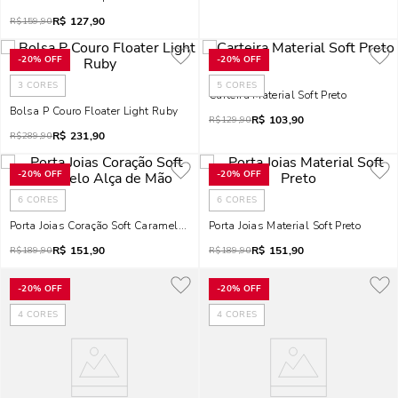
R$
127,90
R$
159,90
-
20%
OFF
-
20%
OFF
3
CORES
5
CORES
Carteira Material Soft Preto
Bolsa P Couro Floater Light Ruby
R$
103,90
R$
129,90
R$
231,90
R$
289,90
-
20%
OFF
-
20%
OFF
6
CORES
6
CORES
Porta Joias Coração Soft Caramelo Alça De Mão
Porta Joias Material Soft Preto
R$
151,90
R$
151,90
R$
189,90
R$
189,90
-
20%
OFF
-
20%
OFF
4
CORES
4
CORES