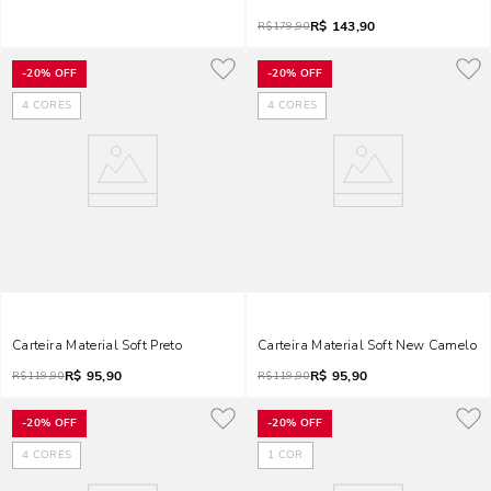
R$
143,90
R$
179,90
-
20%
OFF
-
20%
OFF
4
CORES
4
CORES
Carteira Material Soft Preto
Carteira Material Soft New Camelo
R$
95,90
R$
95,90
R$
119,90
R$
119,90
-
20%
OFF
-
20%
OFF
4
CORES
1
COR