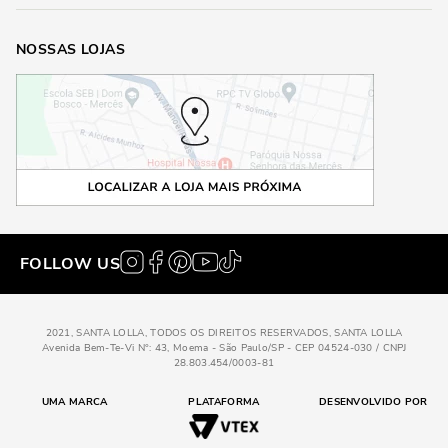
NOSSAS LOJAS
FOLLOW US
2021, SANTA LOLLA, TODOS OS DIREITOS RESERVADOS, SANTA LOLLA
Avenida Bem-Te-Vi N°: 43, Moema - São Paulo/SP - CEP 04524-030 / CNPJ
28.803.454/0003-81
UMA MARCA
PLATAFORMA
DESENVOLVIDO POR