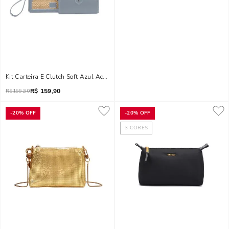
Kit Carteira E Clutch Soft Azul Acqua
R$
159,90
R$
199,90
-
20%
OFF
-
20%
OFF
3
CORES