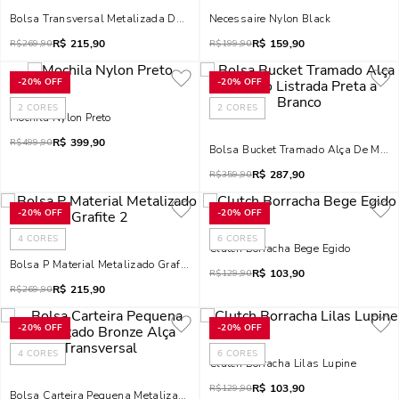
Bolsa Transversal Metalizada Dourada
Necessaire Nylon Black
R$
215,90
R$
159,90
R$
269,90
R$
199,90
-
20%
OFF
-
20%
OFF
2
CORES
2
CORES
Mochila Nylon Preto
R$
399,90
R$
499,90
Bolsa Bucket Tramado Alça De Mão L
R$
287,90
R$
359,90
-
20%
OFF
-
20%
OFF
4
CORES
6
CORES
Clutch Borracha Bege Egido
Bolsa P Material Metalizado Grafite 2
R$
103,90
R$
129,90
R$
215,90
R$
269,90
-
20%
OFF
-
20%
OFF
4
CORES
6
CORES
Clutch Borracha Lilas Lupine
R$
103,90
R$
129,90
Bolsa Carteira Pequena Metalizado Bronze Alça Transversal