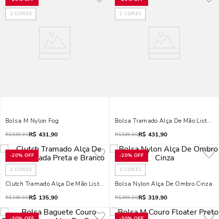
2
CORES
2
CORES
Bolsa M Nylon Fog
Bolsa Tramado Alça De Mão Listrada
R$
431,90
R$
431,90
R$
539,90
R$
539,90
-
20%
OFF
-
20%
OFF
2
CORES
3
CORES
Clutch Tramado Alça De Mão Listrada Preta E Branco
Bolsa Nylon Alça De Ombro Cinza
R$
135,90
R$
319,90
R$
169,90
R$
399,90
-
30%
OFF
-
30%
OFF