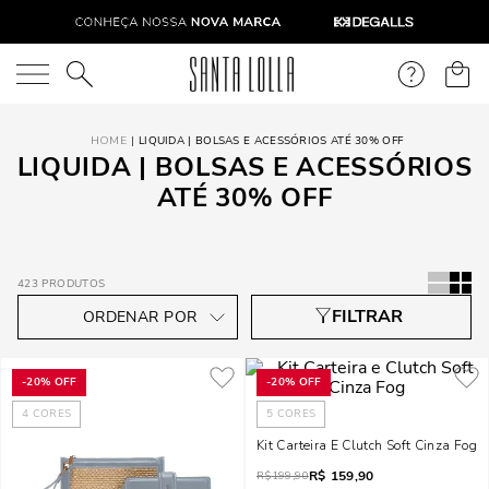
O que você está procurando?
LIQUIDA | BOLSAS E ACESSÓRIOS ATÉ 30% OFF
LIQUIDA | BOLSAS E ACESSÓRIOS
ATÉ 30% OFF
423
PRODUTOS
-
20%
OFF
-
20%
OFF
4
CORES
5
CORES
Kit Carteira E Clutch Soft Cinza Fog
R$
159,90
R$
199,90