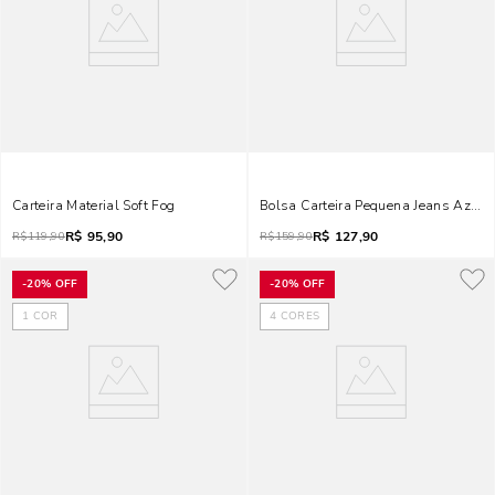
Carteira Material Soft Fog
Bolsa Carteira Pequena Jeans Azul 
R$
95,90
R$
127,90
R$
119,90
R$
159,90
-
20%
OFF
-
20%
OFF
1
COR
4
CORES