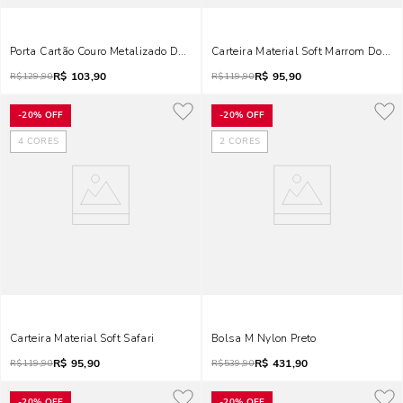
Porta Cartão Couro Metalizado Dourado
Carteira Material Soft Marrom Doce D
R$
103,90
R$
95,90
R$
129,90
R$
119,90
-
20%
OFF
-
20%
OFF
4
CORES
2
CORES
Carteira Material Soft Safari
Bolsa M Nylon Preto
R$
95,90
R$
431,90
R$
119,90
R$
539,90
-
20%
OFF
-
20%
OFF