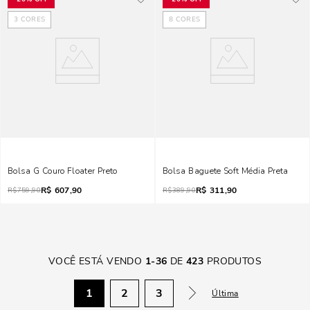
3
CORES
8
CORES
Bolsa G Couro Floater Preto
Bolsa Baguete Soft Média Preta
R$
607,90
R$
311,90
R$
759,90
R$
389,90
VOCÊ ESTÁ VENDO
1
-
36
DE
423
PRODUTOS
1
2
3
Última