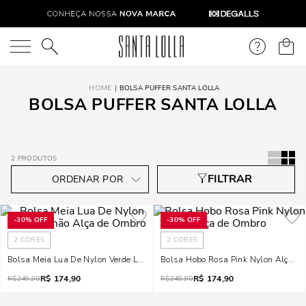
O que você está procurando?
BOLSA PUFFER SANTA LOLLA
BOLSA PUFFER SANTA LOLLA
2
PRODUTOS
-
30%
OFF
-
30%
OFF
2
CORES
2
CORES
Bolsa Meia Lua De Nylon Verde Limão Alça De Ombro
Bolsa Hobo Rosa Pink Nylon Alça D
R$
174,90
R$
174,90
R$
249,90
R$
249,90