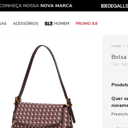
SAS
ACESSÓRIOS
HOMEM
PROMO 8.8
Bolsa
:
140
Produto
Quer sa
novame
Preencha