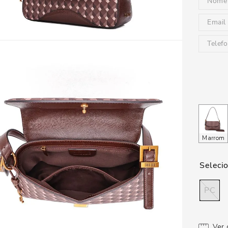
Marrom
PC
Ver 