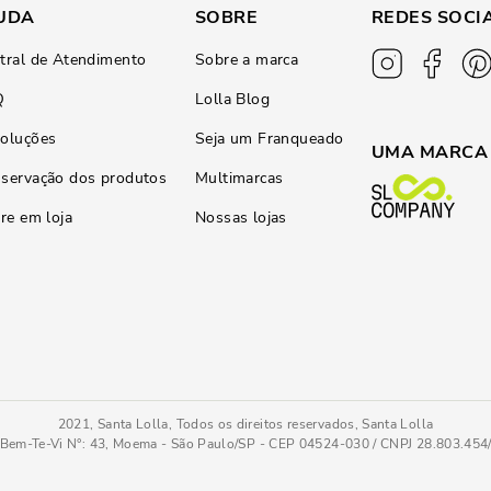
UDA
SOBRE
REDES SOCI
tral de Atendimento
Sobre a marca
Q
Lolla Blog
oluções
Seja um Franqueado
UMA MARCA
servação dos produtos
Multimarcas
ire em loja
Nossas lojas
2021, Santa Lolla, Todos os direitos reservados, Santa Lolla
Bem-Te-Vi N°: 43, Moema - São Paulo/SP - CEP 04524-030 / CNPJ 28.803.45