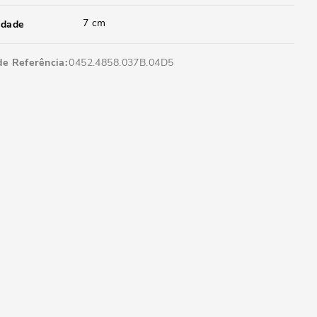
7 cm
idade
de Referência
0452.4858.037B.04D5