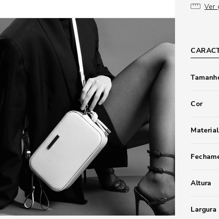
Ver 
CARACT
Tamanho
Cor
Material
Fecham
Altura
Largura