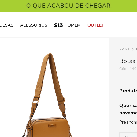
OLSAS
ACESSÓRIOS
HOMEM
OUTLET
Bolsa
:
140
Produto
Quer sa
novame
Preencha