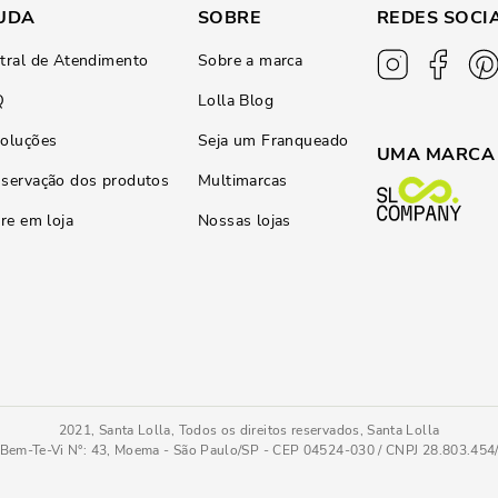
UDA
SOBRE
REDES SOCI
tral de Atendimento
Sobre a marca
Q
Lolla Blog
oluções
Seja um Franqueado
UMA MARCA
servação dos produtos
Multimarcas
ire em loja
Nossas lojas
2021, Santa Lolla, Todos os direitos reservados, Santa Lolla
Bem-Te-Vi N°: 43, Moema - São Paulo/SP - CEP 04524-030 / CNPJ 28.803.45