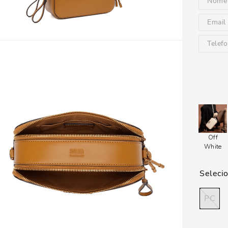
Off
White
PC