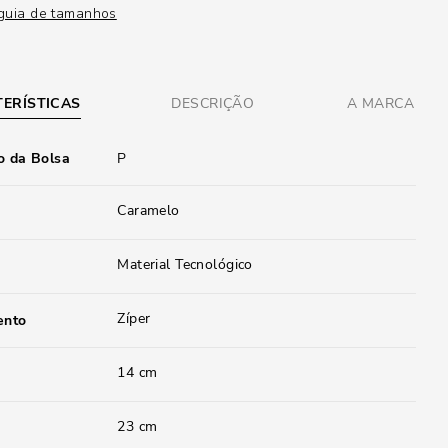
guia de tamanhos
ERÍSTICAS
DESCRIÇÃO
A MARCA
 da Bolsa
P
Caramelo
Material Tecnológico
Zíper
ento
14 cm
23 cm