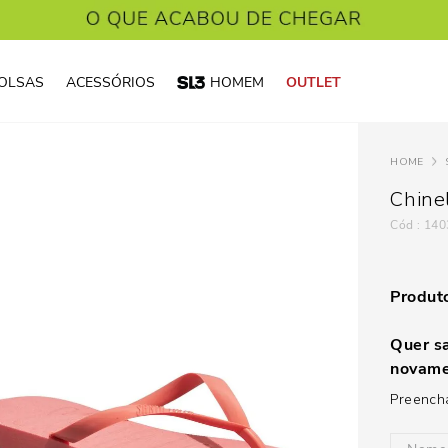
OLSAS
ACESSÓRIOS
HOMEM
OUTLET
Chine
:
140
Produto
Quer sa
novame
Preencha