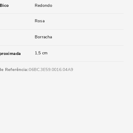
 Bico
Redondo
Rosa
Borracha
1,5 cm
aproximada
de Referência
06BC.3E59.0016.04A9