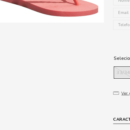
33/3
Ver 
CARACT