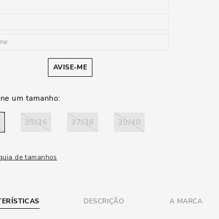
AVISE-ME
4
35/36
37/38
39/40
guia de tamanhos
ERÍSTICAS
DESCRIÇÃO
A MARCA