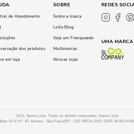
UDA
SOBRE
REDES SOCI
tral de Atendimento
Sobre a marca
Q
Lolla Blog
oluções
Seja um Franqueado
UMA MARCA
servação dos produtos
Multimarcas
ire em loja
Nossas lojas
2021, Santa Lolla, Todos os direitos reservados, Santa Lolla
Bem-Te-Vi N°: 43, Moema - São Paulo/SP - CEP 04524-030 / CNPJ 28.803.45