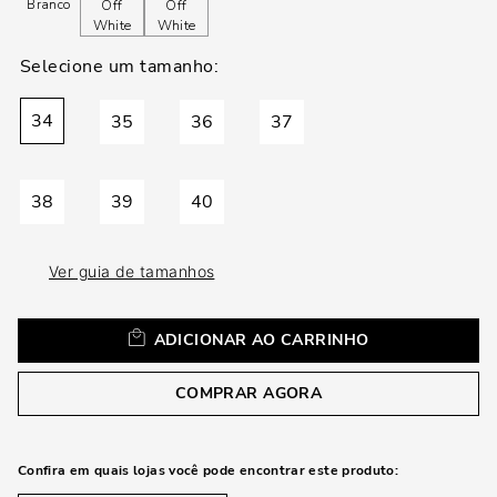
loca
Branco
Off
Off
a
White
White
34
35
36
37
38
39
40
Ver guia de tamanhos
ADICIONAR AO CARRINHO
COMPRAR AGORA
Confira em quais lojas você pode encontrar este produto: