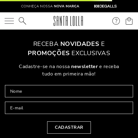
O que você está procurando?
OOPS!
Não Encontramos Nenhum Resultado Para "
tenis-lona-
deserto-eucalipto-2-1385483
"
O Que Eu Faço?
Verifique Os Termos Utilizados
Tente Utilizar Uma Palavra Única
Utilize Termos Genéricos Na Busca
Procure Utilizar Sinônimos Ao Termo Desejado
PARA VOCÊ