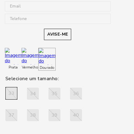
AVISE-ME
Prata
Vermelho
Dourado
33
34
35
36
37
38
39
40