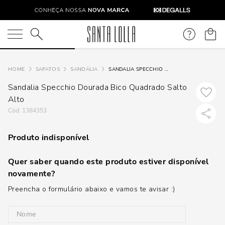
O que você está procurando?
SAPATOS
SANDÁLIA
SANDALIA SPECCHIO DOURADA BICO QUADRADO SALTO ALTO
Sandalia Specchio Dourada Bico Quadrado Salto
Alto
:
1384353
Produto indisponível
Quer saber quando este produto estiver disponível
novamente?
Preencha o formulário abaixo e vamos te avisar :)