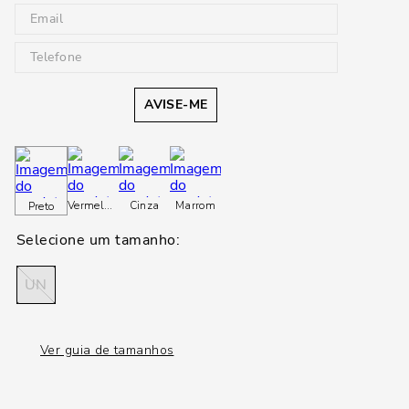
AVISE-ME
Vermelho
Vermelho
Cinza
Marrom
Preto
UN
Ver guia de tamanhos