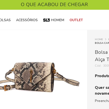
OLSAS
ACESSÓRIOS
HOMEM
OUTLET
Bolsa
Alça 
:
300
Produto
Quer sa
novame
Preencha