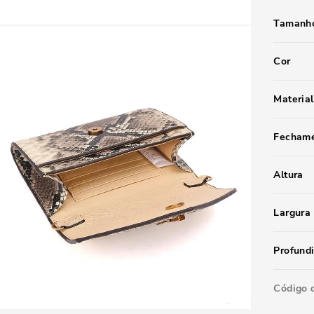
Tamanho
Cor
Material
Fecham
Altura
Largura
Profund
Código 