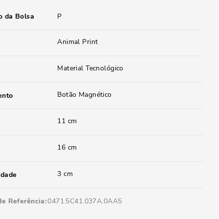
 da Bolsa
P
Animal Print
Material Tecnológico
Botão Magnético
ento
11 cm
16 cm
3 cm
idade
de Referência
0471.5C41.037A.0AA5