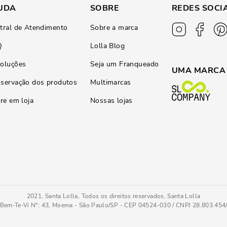
UDA
SOBRE
REDES SOCI
tral de Atendimento
Sobre a marca
Q
Lolla Blog
oluções
Seja um Franqueado
UMA MARCA
servação dos produtos
Multimarcas
ire em loja
Nossas lojas
2021, Santa Lolla, Todos os direitos reservados, Santa Lolla
Bem-Te-Vi N°: 43, Moema - São Paulo/SP - CEP 04524-030 / CNPJ 28.803.45