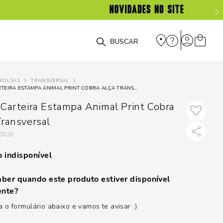
O que você está procurando?
BOLSAS
TRANSVERSAL
BOLSA CARTEIRA ESTAMPA ANIMAL PRINT COBRA ALÇA TRANSVERSAL
 Carteira Estampa Animal Print Cobra
Transversal
5028
 indisponível
ber quando este produto estiver disponível
nte?
 o formulário abaixo e vamos te avisar :)