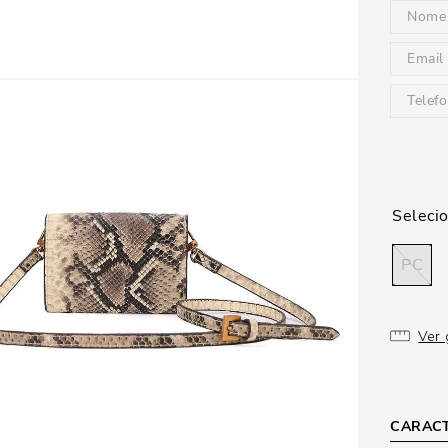
PC
Ver 
CARACT