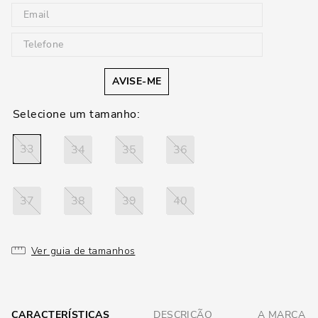
AVISE-ME
33
34
35
36
37
38
39
40
Ver guia de tamanhos
CARACTERÍSTICAS
DESCRIÇÃO
A MARCA