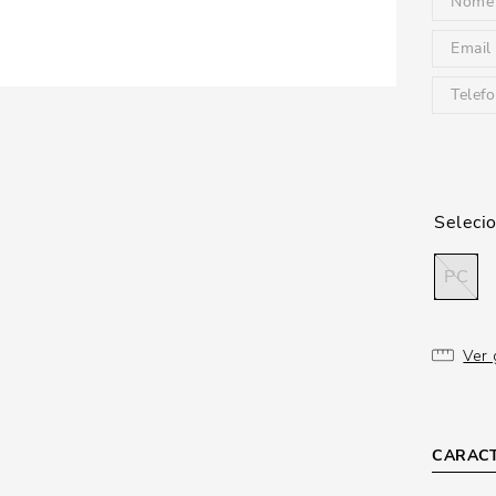
PC
Ver 
CARACT