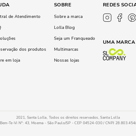
UDA
SOBRE
REDES SOCI
tral de Atendimento
Sobre a marca
Q
Lolla Blog
oluções
Seja um Franqueado
UMA MARCA
servação dos produtos
Multimarcas
ire em loja
Nossas lojas
2021, Santa Lolla, Todos os direitos reservados, Santa Lolla
Bem-Te-Vi N°: 43, Moema - São Paulo/SP - CEP 04524-030 / CNPJ 28.803.45