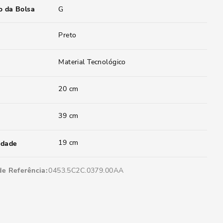
 da Bolsa
G
Preto
Material Tecnológico
20 cm
39 cm
19 cm
idade
de Referência
0453.5C2C.0379.00AA