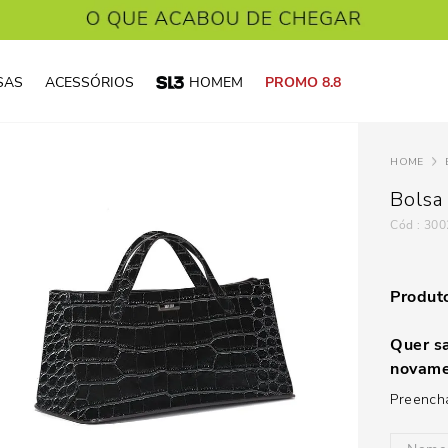
SAS
ACESSÓRIOS
HOMEM
PROMO 8.8
Bolsa
:
300
Produto
Quer sa
novame
Preencha