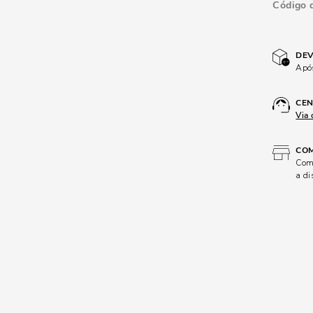
Código 
DEV
Após
CEN
Via 
COM
Comp
a di