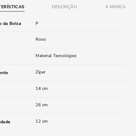
ERÍSTICAS
DESCRIÇÃO
A MARCA
 da Bolsa
P
Roxo
Material Tecnológico
Zíper
ento
14 cm
26 cm
12 cm
idade