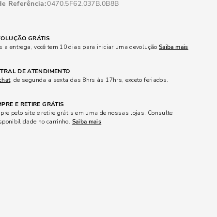
de Referência
0470.5F62.037B.0B8B
OLUÇÃO GRÁTIS
 a entrega, você tem 10 dias para iniciar uma devolução
Saiba mais
TRAL DE ATENDIMENTO
chat
, de segunda a sexta das 8hrs às 17hrs, exceto feriados.
PRE E RETIRE GRÁTIS
re pelo site e retire grátis em uma de nossas lojas. Consulte
sponibilidade no carrinho.
Saiba mais