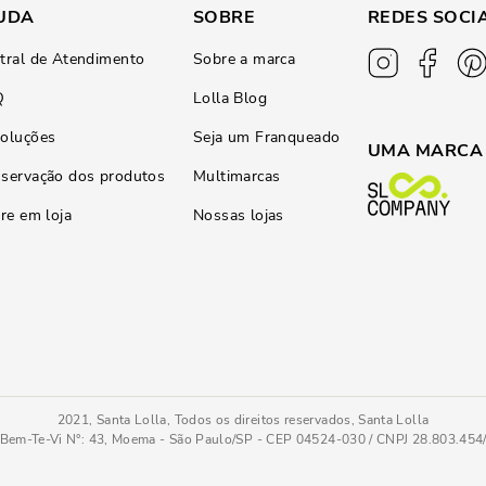
UDA
SOBRE
REDES SOCI
tral de Atendimento
Sobre a marca
Q
Lolla Blog
oluções
Seja um Franqueado
UMA MARCA
servação dos produtos
Multimarcas
ire em loja
Nossas lojas
2021, Santa Lolla, Todos os direitos reservados, Santa Lolla
Bem-Te-Vi N°: 43, Moema - São Paulo/SP - CEP 04524-030 / CNPJ 28.803.45
Alça Dupla
PC
COMPRAR AGOR
Tamanho
: