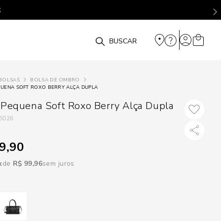
DISPON
EM
O que você está procurando?
e
BOLSAS
BOLSA DE OMBRO
UENA SOFT ROXO BERRY ALÇA DUPLA
e
 Pequena Soft Roxo Berry Alça Dupla
p
5026
9,90
Selecione seu
estado:
R$
99
,
96
sem juros
O
Usar
loca