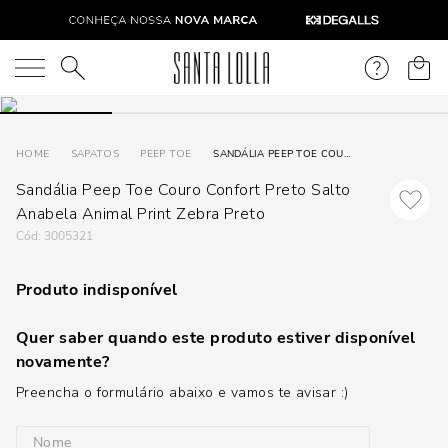
O que você está procurando?
SAPATOS
PEEP TOE
SANDÁLIA PEEP TOE COURO CONFORT PRETO SALTO ANABELA ANIMAL PRINT ZEBRA PRETO
Sandália Peep Toe Couro Confort Preto Salto
Anabela Animal Print Zebra Preto
:
3005321
Produto indisponível
Quer saber quando este produto estiver disponível
novamente?
Preencha o formulário abaixo e vamos te avisar :)