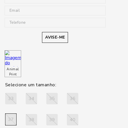
AVISE-ME
Animal
Print
33
34
35
36
37
38
39
40