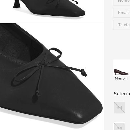
Marrom
34
38