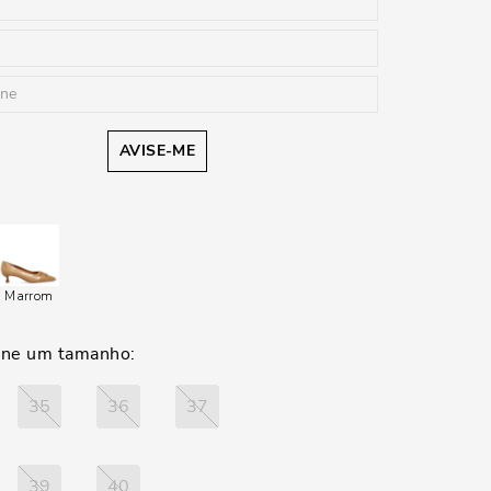
AVISE-ME
Marrom
35
36
37
39
40