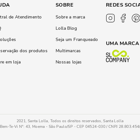
UDA
SOBRE
REDES SOCI
tral de Atendimento
Sobre a marca
Q
Lolla Blog
oluções
Seja um Franqueado
UMA MARCA
servação dos produtos
Multimarcas
ire em loja
Nossas lojas
2021, Santa Lolla, Todos os direitos reservados, Santa Lolla
Bem-Te-Vi N°: 43, Moema - São Paulo/SP - CEP 04524-030 / CNPJ 28.803.45