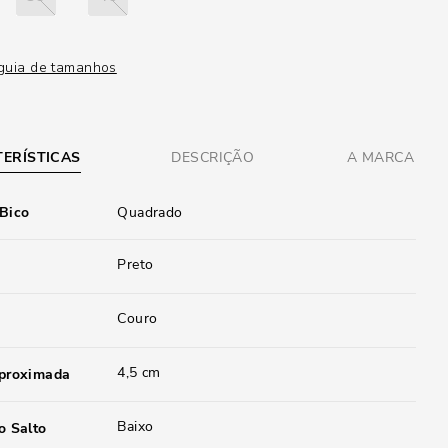
guia de tamanhos
ERÍSTICAS
DESCRIÇÃO
A MARCA
 Bico
Quadrado
Preto
Couro
4,5 cm
aproximada
Baixo
o Salto