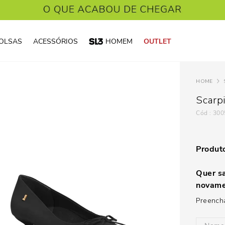
OLSAS
ACESSÓRIOS
HOMEM
OUTLET
Scarp
:
300
Produto
Quer sa
novame
Preencha