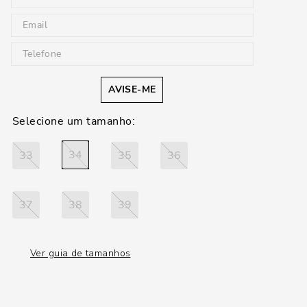
AVISE-ME
34
33
35
36
37
38
39
Ver guia de tamanhos