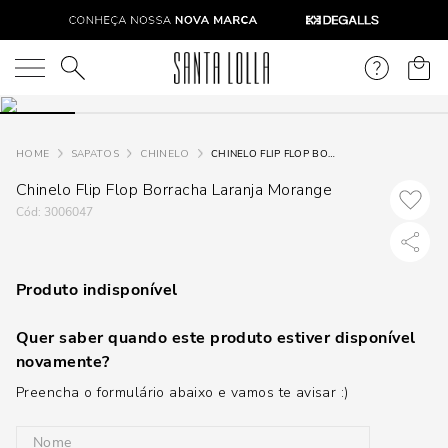
O que você está procurando?
SAPATOS
CHINELO
CHINELO FLIP FLOP BORRACHA LARANJA MORANGE
Chinelo Flip Flop Borracha Laranja Morange
:
3006047
Produto indisponível
Quer saber quando este produto estiver disponível
novamente?
Preencha o formulário abaixo e vamos te avisar :)