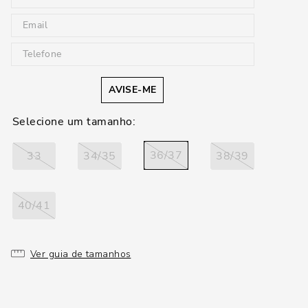
AVISE-ME
36/37
33
34/35
38/39
40/41
Ver guia de tamanhos