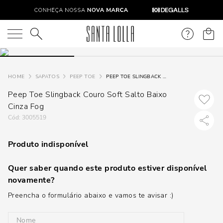
O que você está procurando?
SAPATOS
PEEP TOE
PEEP TOE SLINGBACK COURO SOFT SALTO BAIXO CINZA FOG
Peep Toe Slingback Couro Soft Salto Baixo
Cinza Fog
:
3005519
Produto indisponível
Quer saber quando este produto estiver disponível
novamente?
Preencha o formulário abaixo e vamos te avisar :)