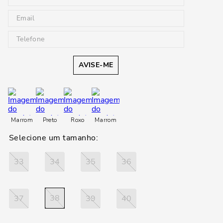
AVISE-ME
Marrom
Preto
Roxo
Marrom
33
34
35
36
38
37
39
40