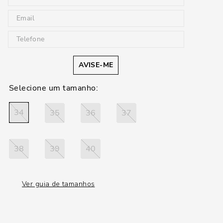
AVISE-ME
34
35
36
37
38
39
40
Ver guia de tamanhos