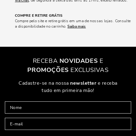
Via chat
, de segunda a sexta das 8hrs às 17hrs, exceto feriados.
COMPRE E RETIRE GRÁTIS
Compre pelo site e retire grátis em uma de nossas lojas. Consulte
a disponibilidade no carrinho.
Saiba mais
RECEBA
NOVIDADES
E
PROMOÇÕES
EXCLUSIVAS
Cadastre-se na nossa
newsletter
e receba
tudo em primeira mão!