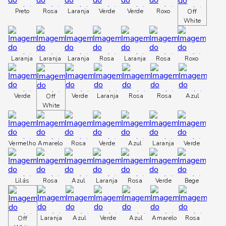
loca
Preto
Rosa
Laranja
Verde
Verde
Roxo
a
Off
White
Laranja
Laranja
Laranja
Rosa
Laranja
Rosa
Roxo
Verde
Verde
Laranja
Rosa
Rosa
Azul
Off
White
Vermelho
Amarelo
Rosa
Verde
Azul
Laranja
Verde
Lilás
Rosa
Azul
Laranja
Rosa
Verde
Bege
Laranja
Azul
Verde
Azul
Amarelo
Rosa
Off