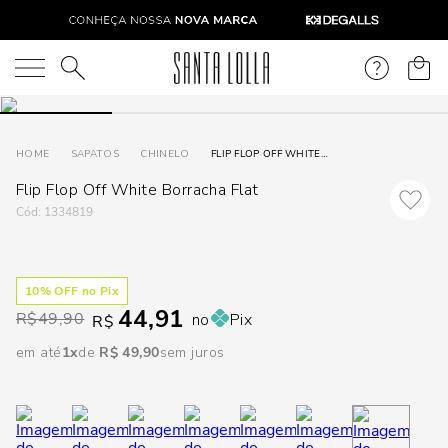
DISPON
EM
O que você está procurando?
e
SAPATOS
CHINELO
FLIP FLOP OFF WHITE BORRACHA FLAT
Flip Flop Off White Borracha Flat
e
:
1334819
p
10
% OFF no Pix
Selecione
44,91
R$
49,90
no
Pix
seu
R$
estado:
em até
1
R$
49
,
90
sem juros
O
Usar